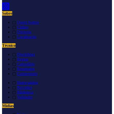
Sobre
▢
Quem Somos
▢
Clubes
▢
Diretoria
▢
Localização
Técnico
▢
Disciplinas
▢
Regras
▢
Calendário
▢
Resultados
▢
Campeonato
▢
Matriculados
▢
Recordes
▢
Biblioteca
▢
Validador
Mídias