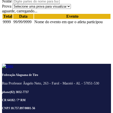
Nome
Prova
aguarde, carregando...
Total
Data
Evento
9999
99/99/9999
Nome do evento em que o atleta participou
Federação Alagoana de Tiro
Rua Professor Ângelo Neto, 263 - Farol - Maceió - AL - 57051-530
phone
(82) 3032-7737
CR 64182 / 7ª RM
CNPJ 10.757.897/0001-56