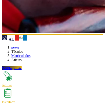
AL
home
Técnico
Matriculados
Atletas
print
Imprimir
Árbitros
Instrutores