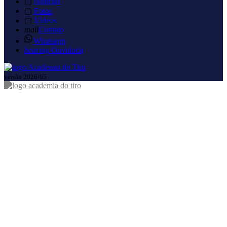
▢
Notícias
▢
Fotos
▢
Vídeos
mail
Contato
Whatsapp
hearing
Ouvidoria
versão 2026/05