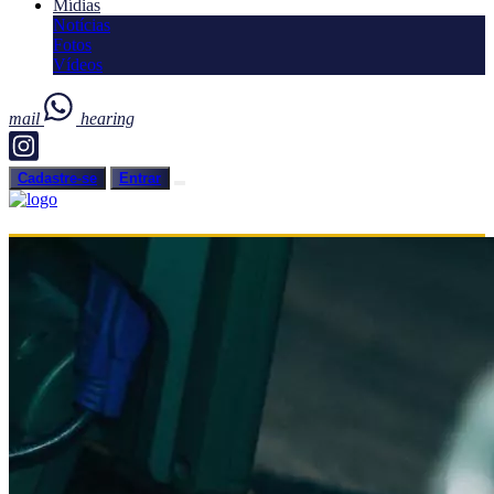
Mídias
Notícias
Fotos
Vídeos
mail
hearing
Cadastre-se
Entrar