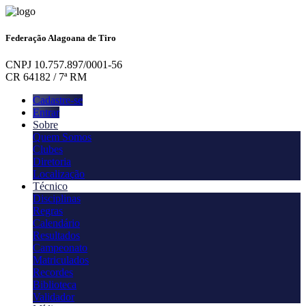
Federação Alagoana de Tiro
CNPJ 10.757.897/0001-56
CR 64182 / 7ª RM
Cadastre-se
Entrar
Sobre
Quem Somos
Clubes
Diretoria
Localização
Técnico
Disciplinas
Regras
Calendário
Resultados
Campeonato
Matriculados
Recordes
Biblioteca
Validador