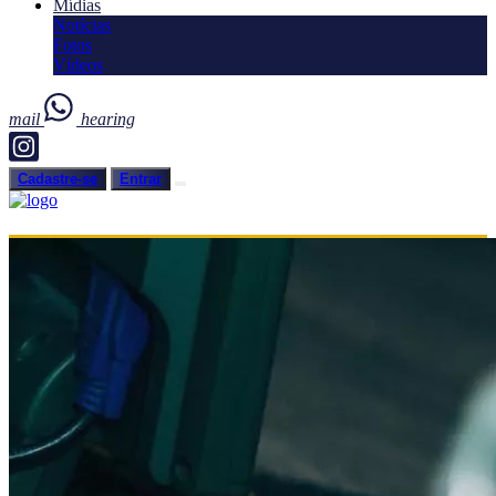
Mídias
Notícias
Fotos
Vídeos
mail
hearing
Cadastre-se
Entrar