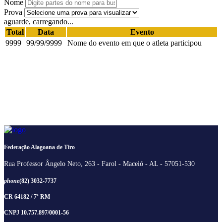
Nome
Prova
aguarde, carregando...
Total
Data
Evento
9999
99/99/9999
Nome do evento em que o atleta participou
Federação Alagoana de Tiro
Rua Professor Ângelo Neto, 263 - Farol - Maceió - AL - 57051-530
phone
(82) 3032-7737
CR 64182 / 7ª RM
CNPJ 10.757.897/0001-56