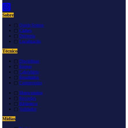
Sobre
▢
Quem Somos
▢
Clubes
▢
Diretoria
▢
Localização
Técnico
▢
Disciplinas
▢
Regras
▢
Calendário
▢
Resultados
▢
Campeonato
▢
Matriculados
▢
Recordes
▢
Biblioteca
▢
Validador
Mídias