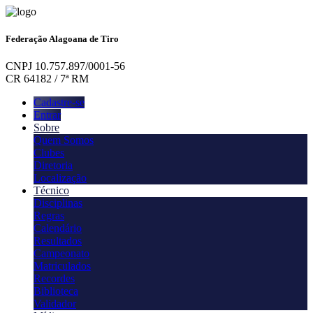
Federação Alagoana de Tiro
CNPJ 10.757.897/0001-56
CR 64182 / 7ª RM
Cadastre-se
Entrar
Sobre
Quem Somos
Clubes
Diretoria
Localização
Técnico
Disciplinas
Regras
Calendário
Resultados
Campeonato
Matriculados
Recordes
Biblioteca
Validador