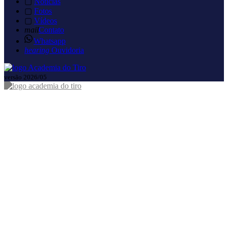
▢
Notícias
▢
Fotos
▢
Vídeos
mail
Contato
Whatsapp
hearing
Ouvidoria
versão 2026/05