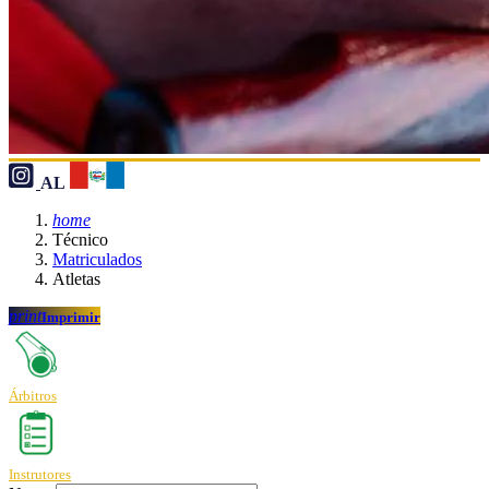
AL
home
Técnico
Matriculados
Atletas
print
Imprimir
Árbitros
Instrutores