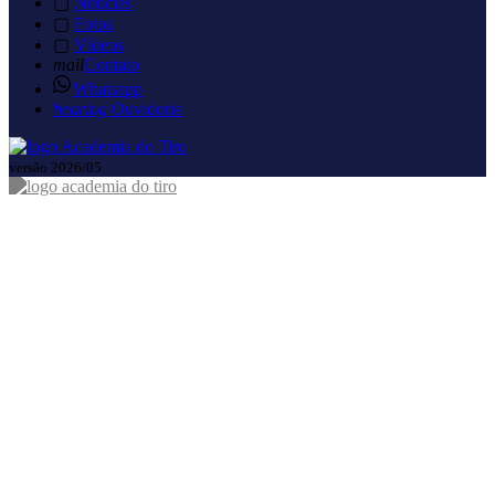
▢
Notícias
▢
Fotos
▢
Vídeos
mail
Contato
Whatsapp
hearing
Ouvidoria
versão 2026/05