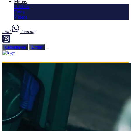
Mídias
Notícias
Fotos
Vídeos
mail
hearing
Cadastre-se
Entrar