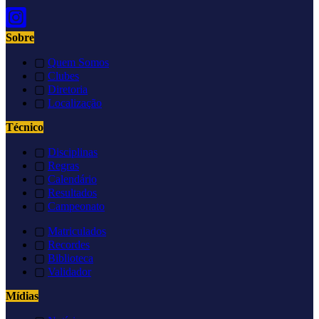
Sobre
▢
Quem Somos
▢
Clubes
▢
Diretoria
▢
Localização
Técnico
▢
Disciplinas
▢
Regras
▢
Calendário
▢
Resultados
▢
Campeonato
▢
Matriculados
▢
Recordes
▢
Biblioteca
▢
Validador
Mídias