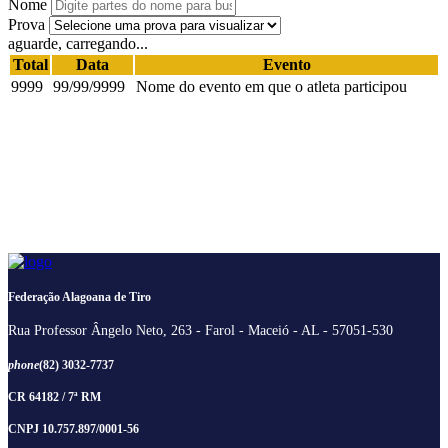
Nome
Prova
aguarde, carregando...
Total
Data
Evento
9999
99/99/9999
Nome do evento em que o atleta participou
Federação Alagoana de Tiro
Rua Professor Ângelo Neto, 263 - Farol - Maceió - AL - 57051-530
phone
(82) 3032-7737
CR 64182 / 7ª RM
CNPJ 10.757.897/0001-56