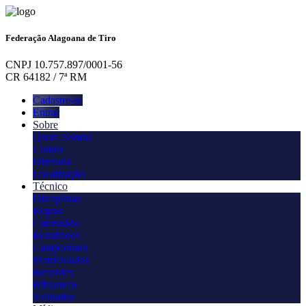
Federação Alagoana de Tiro
CNPJ 10.757.897/0001-56
CR 64182 / 7ª RM
Cadastre-se
Entrar
Sobre
Quem Somos
Clubes
Diretoria
Localização
Técnico
Disciplinas
Regras
Calendário
Resultados
Campeonato
Matriculados
Recordes
Biblioteca
Validador