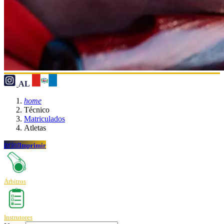
AL
home
Técnico
Matriculados
Atletas
print
Imprimir
Árbitros
Instrutores