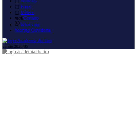
▢
Notícias
▢
Fotos
▢
Vídeos
mail
Contato
Whatsapp
hearing
Ouvidoria
versão 2026/05