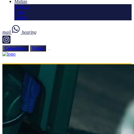
Mídias
Notícias
Fotos
Vídeos
mail
hearing
Cadastre-se
Entrar