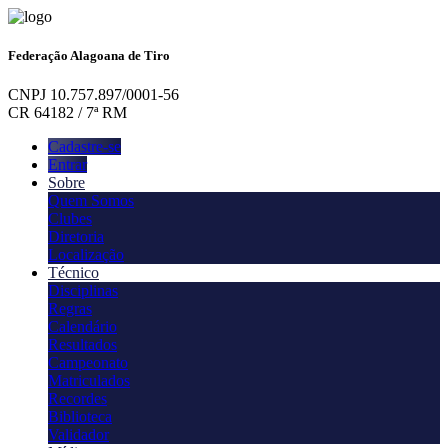
Federação Alagoana de Tiro
CNPJ 10.757.897/0001-56
CR 64182 / 7ª RM
Cadastre-se
Entrar
Sobre
Quem Somos
Clubes
Diretoria
Localização
Técnico
Disciplinas
Regras
Calendário
Resultados
Campeonato
Matriculados
Recordes
Biblioteca
Validador