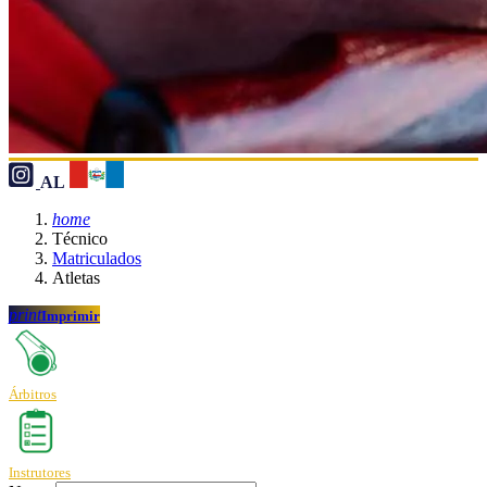
AL
home
Técnico
Matriculados
Atletas
print
Imprimir
Árbitros
Instrutores