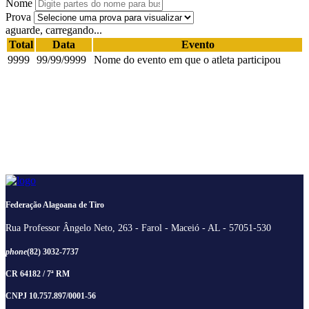
Nome
Prova
aguarde, carregando...
Total
Data
Evento
9999
99/99/9999
Nome do evento em que o atleta participou
Federação Alagoana de Tiro
Rua Professor Ângelo Neto, 263 - Farol - Maceió - AL - 57051-530
phone
(82) 3032-7737
CR 64182 / 7ª RM
CNPJ 10.757.897/0001-56