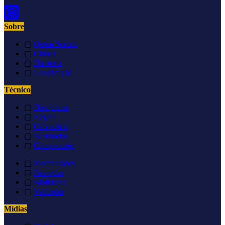
Sobre
▢
Quem Somos
▢
Clubes
▢
Diretoria
▢
Localização
Técnico
▢
Disciplinas
▢
Regras
▢
Calendário
▢
Resultados
▢
Campeonato
▢
Matriculados
▢
Recordes
▢
Biblioteca
▢
Validador
Mídias