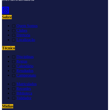
Sobre
▢
Quem Somos
▢
Clubes
▢
Diretoria
▢
Localização
Técnico
▢
Disciplinas
▢
Regras
▢
Calendário
▢
Resultados
▢
Campeonato
▢
Matriculados
▢
Recordes
▢
Biblioteca
▢
Validador
Mídias