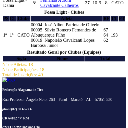
Fossa Light -
Fernanda Aurora
5º
27
10
9
8
CATO
Dama
Cavalcante Calheiros
Fossa Light - Clubes
PS
CL
Clube
Atleta
RF
TT
PT
00004 José Ailton Patriota de Oliveira
00005 Silvio Romero Fernandes de
67
1ª
1º
CATO
Albuquerque Filho
64
193
00019 Napoleão Cavalcanti Lopes
62
Barbosa Junior
Resultado Geral por Clubes (Equipes)
Sigla
Nome
Total
Nº de Atletas: 18
Nº de Participações: 18
Total de Inscrições: 49
Federação Alagoana de Tiro
Rua Professor Ângelo Neto, 263 - Farol - Maceió - AL - 57051-530
phone
(82) 3032-7737
CR 64182 / 7ª RM
CNPJ 10.757.897/0001-56