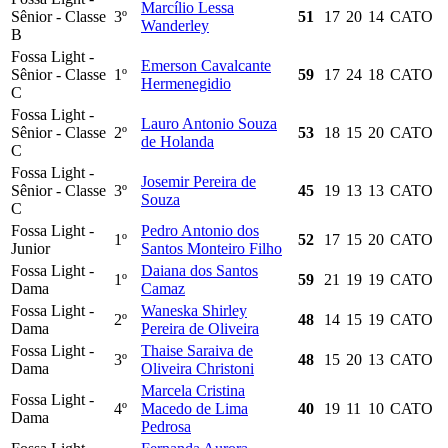
Marcílio Lessa
Sênior - Classe
3º
51
17
20
14
CATO
Wanderley
B
Fossa Light -
Emerson Cavalcante
Sênior - Classe
1º
59
17
24
18
CATO
Hermenegidio
C
Fossa Light -
Lauro Antonio Souza
Sênior - Classe
2º
53
18
15
20
CATO
de Holanda
C
Fossa Light -
Josemir Pereira de
Sênior - Classe
3º
45
19
13
13
CATO
Souza
C
Fossa Light -
Pedro Antonio dos
1º
52
17
15
20
CATO
Junior
Santos Monteiro Filho
Fossa Light -
Daiana dos Santos
1º
59
21
19
19
CATO
Dama
Camaz
Fossa Light -
Waneska Shirley
2º
48
14
15
19
CATO
Dama
Pereira de Oliveira
Fossa Light -
Thaise Saraiva de
3º
48
15
20
13
CATO
Dama
Oliveira Christoni
Marcela Cristina
Fossa Light -
4º
Macedo de Lima
40
19
11
10
CATO
Dama
Pedrosa