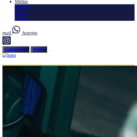
Mídias
Notícias
Fotos
Vídeos
mail
hearing
Cadastre-se
Entrar