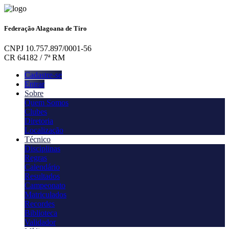
Federação Alagoana de Tiro
CNPJ 10.757.897/0001-56
CR 64182 / 7ª RM
Cadastre-se
Entrar
Sobre
Quem Somos
Clubes
Diretoria
Localização
Técnico
Disciplinas
Regras
Calendário
Resultados
Campeonato
Matriculados
Recordes
Biblioteca
Validador