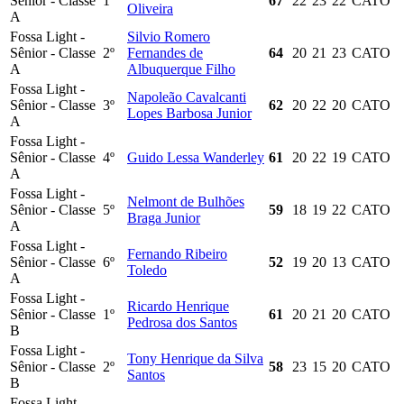
Sênior - Classe
1º
67
22
23
22
CATO
Oliveira
A
Fossa Light -
Silvio Romero
Sênior - Classe
2º
Fernandes de
64
20
21
23
CATO
A
Albuquerque Filho
Fossa Light -
Napoleão Cavalcanti
Sênior - Classe
3º
62
20
22
20
CATO
Lopes Barbosa Junior
A
Fossa Light -
Sênior - Classe
4º
Guido Lessa Wanderley
61
20
22
19
CATO
A
Fossa Light -
Nelmont de Bulhões
Sênior - Classe
5º
59
18
19
22
CATO
Braga Junior
A
Fossa Light -
Fernando Ribeiro
Sênior - Classe
6º
52
19
20
13
CATO
Toledo
A
Fossa Light -
Ricardo Henrique
Sênior - Classe
1º
61
20
21
20
CATO
Pedrosa dos Santos
B
Fossa Light -
Tony Henrique da Silva
Sênior - Classe
2º
58
23
15
20
CATO
Santos
B
Fossa Light -