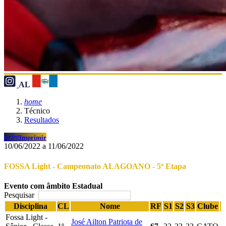
AL
home
Técnico
Resultados
print
Imprimir
10/06/2022 a 11/06/2022
FOSSA Light - Campeonato ALAGOANO - 5ª Etapa
Evento com âmbito Estadual
Pesquisar
Disciplina
CL
Nome
RF
S1
S2
S3
Clube
Fossa Light -
José Ailton Patriota de