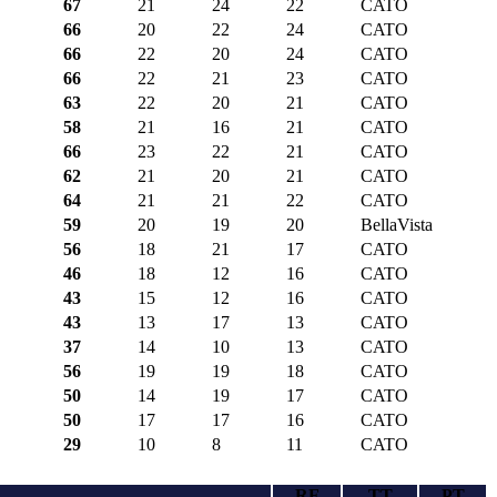
67
21
24
22
CATO
66
20
22
24
CATO
66
22
20
24
CATO
66
22
21
23
CATO
63
22
20
21
CATO
58
21
16
21
CATO
66
23
22
21
CATO
62
21
20
21
CATO
64
21
21
22
CATO
59
20
19
20
BellaVista
56
18
21
17
CATO
46
18
12
16
CATO
43
15
12
16
CATO
43
13
17
13
CATO
37
14
10
13
CATO
56
19
19
18
CATO
50
14
19
17
CATO
50
17
17
16
CATO
29
10
8
11
CATO
RF
TT
PT