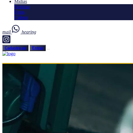
Mídias
Notícias
Fotos
Vídeos
mail
hearing
Cadastre-se
Entrar