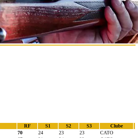
RF
S1
S2
S3
Clube
70
24
23
23
CATO