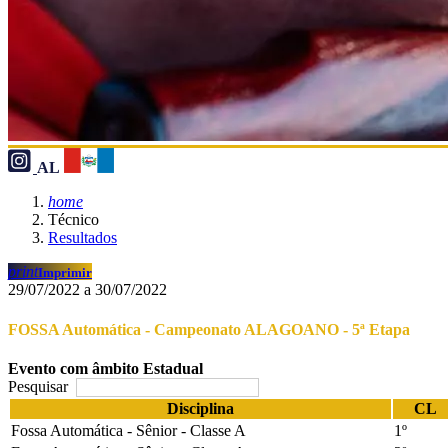
AL
home
Técnico
Resultados
print
Imprimir
29/07/2022 a 30/07/2022
FOSSA Automática - Campeonato ALAGOANO - 5ª Etapa
Evento com âmbito Estadual
Pesquisar
Disciplina
CL
Fossa Automática - Sênior - Classe A
1º