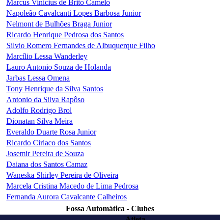
Marcus Vinicius de Brito Camelo
Napoleão Cavalcanti Lopes Barbosa Junior
Nelmont de Bulhões Braga Junior
Ricardo Henrique Pedrosa dos Santos
Silvio Romero Fernandes de Albuquerque Filho
Marcílio Lessa Wanderley
Lauro Antonio Souza de Holanda
Jarbas Lessa Omena
Tony Henrique da Silva Santos
Antonio da Silva Rapôso
Adolfo Rodrigo Brol
Dionatan Silva Meira
Everaldo Duarte Rosa Junior
Ricardo Ciriaco dos Santos
Josemir Pereira de Souza
Daiana dos Santos Camaz
Waneska Shirley Pereira de Oliveira
Marcela Cristina Macedo de Lima Pedrosa
Fernanda Aurora Cavalcante Calheiros
Fossa Automática - Clubes
Atleta