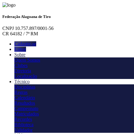
Federação Alagoana de Tiro
CNPJ 10.757.897/0001-56
CR 64182 / 7ª RM
Cadastre-se
Entrar
Sobre
Quem Somos
Clubes
Diretoria
Localização
Técnico
Disciplinas
Regras
Calendário
Resultados
Campeonato
Matriculados
Recordes
Biblioteca
Validador