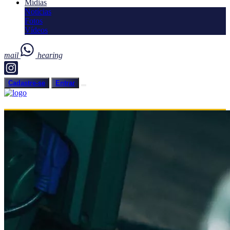
Mídias
Notícias
Fotos
Vídeos
mail
hearing
Cadastre-se
Entrar