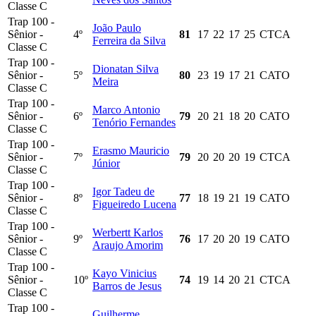
Classe C
Trap 100 -
João Paulo
Sênior -
4º
81
17
22
17
25
CTCA
Ferreira da Silva
Classe C
Trap 100 -
Dionatan Silva
Sênior -
5º
80
23
19
17
21
CATO
Meira
Classe C
Trap 100 -
Marco Antonio
Sênior -
6º
79
20
21
18
20
CATO
Tenório Fernandes
Classe C
Trap 100 -
Erasmo Mauricio
Sênior -
7º
79
20
20
20
19
CTCA
Júnior
Classe C
Trap 100 -
Igor Tadeu de
Sênior -
8º
77
18
19
21
19
CATO
Figueiredo Lucena
Classe C
Trap 100 -
Werbertt Karlos
Sênior -
9º
76
17
20
20
19
CATO
Araujo Amorim
Classe C
Trap 100 -
Kayo Vinicius
Sênior -
10º
74
19
14
20
21
CTCA
Barros de Jesus
Classe C
Trap 100 -
Guilherme