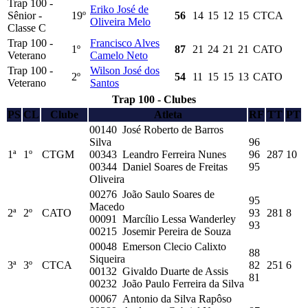
Trap 100 -
Eriko José de
Sênior -
19º
56
14
15
12
15
CTCA
Oliveira Melo
Classe C
Trap 100 -
Francisco Alves
1º
87
21
24
21
21
CATO
Veterano
Camelo Neto
Trap 100 -
Wilson José dos
2º
54
11
15
15
13
CATO
Veterano
Santos
Trap 100 - Clubes
PS
CL
Clube
Atleta
RF
TT
PT
00140 José Roberto de Barros
Silva
96
1ª
1º
CTGM
00343 Leandro Ferreira Nunes
96
287
10
00344 Daniel Soares de Freitas
95
Oliveira
00276 João Saulo Soares de
95
Macedo
2ª
2º
CATO
93
281
8
00091 Marcílio Lessa Wanderley
93
00215 Josemir Pereira de Souza
00048 Emerson Clecio Calixto
88
Siqueira
3ª
3º
CTCA
82
251
6
00132 Givaldo Duarte de Assis
81
00232 João Paulo Ferreira da Silva
00067 Antonio da Silva Rapôso