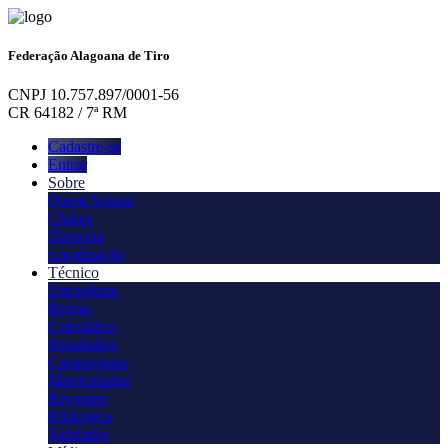
Federação Alagoana de Tiro
CNPJ 10.757.897/0001-56
CR 64182 / 7ª RM
Cadastre-se
Entrar
Sobre
Quem Somos
Clubes
Diretoria
Localização
Técnico
Disciplinas
Regras
Calendário
Resultados
Campeonato
Matriculados
Recordes
Biblioteca
Validador