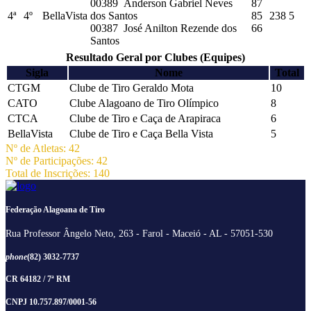
00389 Anderson Gabriel Neves
87
4ª
4º
BellaVista
dos Santos
85
238
5
00387 José Anilton Rezende dos
66
Santos
Resultado Geral por Clubes (Equipes)
Sigla
Nome
Total
CTGM
Clube de Tiro Geraldo Mota
10
CATO
Clube Alagoano de Tiro Olímpico
8
CTCA
Clube de Tiro e Caça de Arapiraca
6
BellaVista
Clube de Tiro e Caça Bella Vista
5
Nº de Atletas: 42
Nº de Participações: 42
Total de Inscrições: 140
Federação Alagoana de Tiro
Rua Professor Ângelo Neto, 263 - Farol - Maceió - AL - 57051-530
phone
(82) 3032-7737
CR 64182 / 7ª RM
CNPJ 10.757.897/0001-56