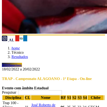
AL
home
Técnico
Resultados
print
Imprimir
18/02/2022 a 20/02/2022
TRAP - Campeonato ALAGOANO - 1ª Etapa - On-line
Evento com âmbito Estadual
Pesquisar
Disciplina
CL
Nome
RF
S1
S2
S3
S4
Clube
Trap 100 -
José Roberto de