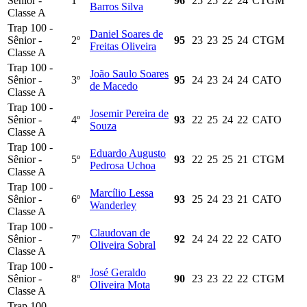
Sênior -
1º
96
25
25
22
24
CTGM
Barros Silva
Classe A
Trap 100 -
Daniel Soares de
Sênior -
2º
95
23
23
25
24
CTGM
Freitas Oliveira
Classe A
Trap 100 -
João Saulo Soares
Sênior -
3º
95
24
23
24
24
CATO
de Macedo
Classe A
Trap 100 -
Josemir Pereira de
Sênior -
4º
93
22
25
24
22
CATO
Souza
Classe A
Trap 100 -
Eduardo Augusto
Sênior -
5º
93
22
25
25
21
CTGM
Pedrosa Uchoa
Classe A
Trap 100 -
Marcílio Lessa
Sênior -
6º
93
25
24
23
21
CATO
Wanderley
Classe A
Trap 100 -
Claudovan de
Sênior -
7º
92
24
24
22
22
CATO
Oliveira Sobral
Classe A
Trap 100 -
José Geraldo
Sênior -
8º
90
23
23
22
22
CTGM
Oliveira Mota
Classe A
Trap 100 -