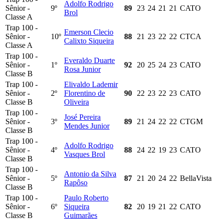
Adolfo Rodrigo
Sênior -
9º
89
23
24
21
21
CATO
Brol
Classe A
Trap 100 -
Emerson Clecio
Sênior -
10º
88
21
23
22
22
CTCA
Calixto Siqueira
Classe A
Trap 100 -
Everaldo Duarte
Sênior -
1º
92
20
25
24
23
CATO
Rosa Junior
Classe B
Trap 100 -
Elivaldo Lademir
Sênior -
2º
Florentino de
90
22
23
22
23
CATO
Classe B
Oliveira
Trap 100 -
José Pereira
Sênior -
3º
89
21
24
22
22
CTGM
Mendes Junior
Classe B
Trap 100 -
Adolfo Rodrigo
Sênior -
4º
88
24
22
19
23
CATO
Vasques Brol
Classe B
Trap 100 -
Antonio da Silva
Sênior -
5º
87
21
20
24
22
BellaVista
Rapôso
Classe B
Trap 100 -
Paulo Roberto
Sênior -
6º
Siqueira
82
20
19
21
22
CATO
Classe B
Guimarães