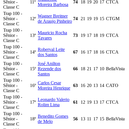
Sênior -
11º
74
18
19
20
17
CTCA
Moreira Barbosa
Classe C
Trap 100 -
Wagner Breitner
Sênior -
12º
74
21
19
19
15
CTGM
de Araujo Pinheiro
Classe C
Trap 100 -
Mauricio Rocha
Sênior -
13º
73
19
17
18
19
CTCA
Tavares
Classe C
Trap 100 -
Roberval Leite
Sênior -
14º
67
16
17
18
16
CTCA
dos Santos
Classe C
Trap 100 -
José Anilton
Sênior -
15º
Rezende dos
66
18
21
17
10
BellaVista
Classe C
Santos
Trap 100 -
Carlos Cesar
Sênior -
16º
63
16
20
13
14
CATO
Moreira Henrique
Classe C
Trap 100 -
Leonardo Valerio
Sênior -
17º
61
12
19
13
17
CTCA
Rolim Lima
Classe C
Trap 100 -
Benedito Gomes
Sênior -
18º
56
13
11
17
15
BellaVista
de Melo
Classe C