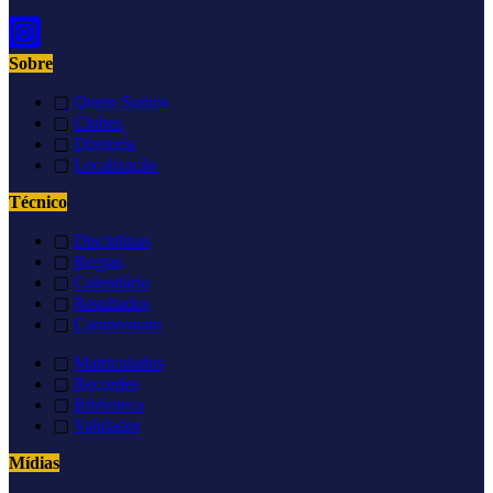
Sobre
▢
Quem Somos
▢
Clubes
▢
Diretoria
▢
Localização
Técnico
▢
Disciplinas
▢
Regras
▢
Calendário
▢
Resultados
▢
Campeonato
▢
Matriculados
▢
Recordes
▢
Biblioteca
▢
Validador
Mídias