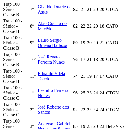
Trap 100 -
Givaldo Duarte de
Sênior -
7º
82
21
21
20
20
CTCA
Assis
Classe B
Trap 100 -
Alaô Coêlho de
Sênior -
8º
82
22
22
20
18
CATO
Macêdo
Classe B
Trap 100 -
Lauro Sérgio
Sênior -
9º
80
19
20
20
21
CATO
Omena Barbosa
Classe B
Trap 100 -
José Renato
Sênior -
10º
76
17
21
18
20
CTCA
Ferreira Nunes
Classe B
Trap 100 -
Eduardo Vilela
Sênior -
11º
74
21
19
17
17
CATO
Toledo
Classe B
Trap 100 -
Leandro Ferreira
Sênior -
1º
96
25
23
24
24
CTGM
Nunes
Classe C
Trap 100 -
José Roberto dos
Sênior -
2º
92
22
22
24
24
CTGM
Santos
Classe C
Trap 100 -
Anderson Gabriel
Sênior -
3º
85
19
23
20
23
BellaVista
Neves dos Santos