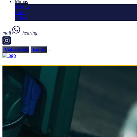
Mídias
Notícias
Fotos
Vídeos
mail
hearing
Cadastre-se
Entrar