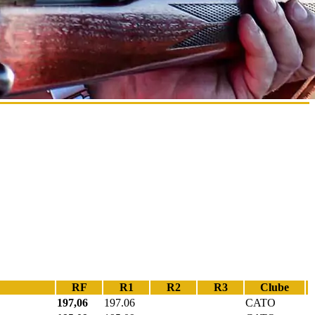
RF
R1
R2
R3
Clube
197,06
197.06
CATO