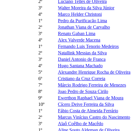
2º
Luciano Telles de Oliveira
3º
Walter Moreira da Silva Júnior
4º
Marco Helder Christoni
1º
Pedro da Purificação Lima
2º
Jonathan Viana de Carvalho
3º
Renato Gaban Lima
4º
Alex Valverde Macena
1º
Fernando Luis Tenorio Medeiros
2º
Natallink Messias da Silva
3º
Daniel Antonio de Franca
4º
Hugo Santana Machado
5º
Alexandre Henrique Rocha de Oliveira
6º
Cristiano da Cruz Correia
7º
Márcio Rodrigo Ferreira de Menezes
8º
Joao Pedro de Souza Cirilo
9º
Ewerthon Raphael Viana de Moura
10º
Cícero Deive Ferreira da Silva
1º
Fábio Costa de Almeida Ferrário
2º
Marcus Vinícius Castro do Nascimento
3º
Alaô Coêlho de Macêdo
1º
Aline Souto Aldeman de Oliveira