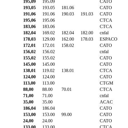
195,09
195.09
CATO
193,05
193.05
181.06
CATO
191,06
191.06
190.03
191.03
CATO
195,06
195.06
CTCA
183,06
183.06
CTCA
182,04
169.02
182.04
182.00
cnfal
178,03
129.00
162.00
178.03
ESPACO
172,01
172.01
158.02
CATO
156,02
156.02
cnfal
155,02
155.02
CATO
145,00
145.00
CATO
138,01
119.02
138.01
CTCA
124,00
124.00
CATO
113,00
113.00
CTGM
88,00
88.00
70.01
CTCA
71,00
71.00
cnfal
35,00
35.00
ACAC
186,04
186.04
CATO
153,00
153.00
99.00
CATO
24,00
24.00
CATO
133,00
133.00
CTCA