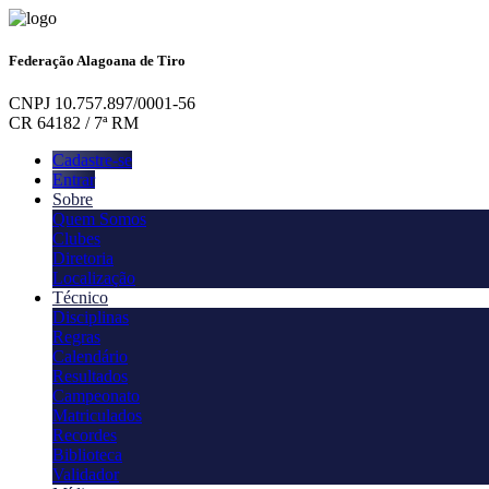
Federação Alagoana de Tiro
CNPJ 10.757.897/0001-56
CR 64182 / 7ª RM
Cadastre-se
Entrar
Sobre
Quem Somos
Clubes
Diretoria
Localização
Técnico
Disciplinas
Regras
Calendário
Resultados
Campeonato
Matriculados
Recordes
Biblioteca
Validador