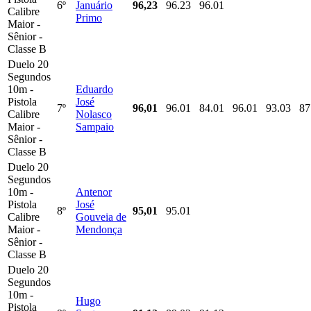
6º
Januário
96,23
96.23
96.01
Calibre
Primo
Maior -
Sênior -
Classe B
Duelo 20
Segundos
10m -
Eduardo
Pistola
José
7º
96,01
96.01
84.01
96.01
93.03
87
Calibre
Nolasco
Maior -
Sampaio
Sênior -
Classe B
Duelo 20
Segundos
10m -
Antenor
Pistola
José
8º
95,01
95.01
Calibre
Gouveia de
Maior -
Mendonça
Sênior -
Classe B
Duelo 20
Segundos
10m -
Hugo
Pistola