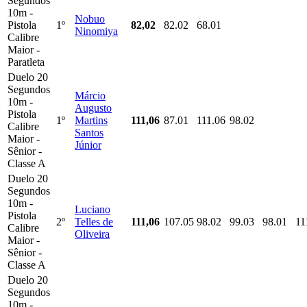
Segundos
10m -
Nobuo
Pistola
1º
82,02
82.02
68.01
Ninomiya
Calibre
Maior -
Paratleta
Duelo 20
Segundos
Márcio
10m -
Augusto
Pistola
1º
Martins
111,06
87.01
111.06
98.02
Calibre
Santos
Maior -
Júnior
Sênior -
Classe A
Duelo 20
Segundos
10m -
Luciano
Pistola
2º
Telles de
111,06
107.05
98.02
99.03
98.01
11
Calibre
Oliveira
Maior -
Sênior -
Classe A
Duelo 20
Segundos
10m -