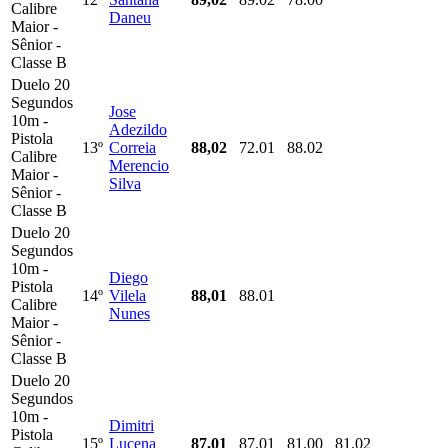
Calibre
Daneu
Maior -
Sênior -
Classe B
Duelo 20
Segundos
Jose
10m -
Adezildo
Pistola
13º
Correia
88,02
72.01
88.02
Calibre
Merencio
Maior -
Silva
Sênior -
Classe B
Duelo 20
Segundos
10m -
Diego
Pistola
14º
Vilela
88,01
88.01
Calibre
Nunes
Maior -
Sênior -
Classe B
Duelo 20
Segundos
10m -
Dimitri
Pistola
15º
Lucena
87,01
87.01
81.00
81.02