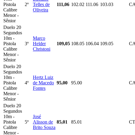
Pistola
2º
Telles de
111,06
102.02
111.06
103.03
C
Calibre
Oliveira
Menor -
Sênior
Duelo 20
Segundos
10m -
Marco
Pistola
3º
Helder
109,05
108.05
106.04
109.05
C
Calibre
Christoni
Menor -
Sênior
Duelo 20
Segundos
10m -
Hertz Luiz
Pistola
4º
de Macedo
95,00
95.00
C
Calibre
Fontes
Menor -
Sênior
Duelo 20
Segundos
10m -
José
Pistola
5º
Alisson de
85,01
85.01
C
Calibre
Brito Souza
Menor -