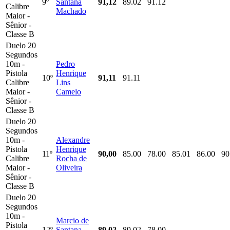
9º
Santana
91,12
89.02
91.12
Calibre
Machado
Maior -
Sênior -
Classe B
Duelo 20
Segundos
10m -
Pedro
Pistola
Henrique
10º
91,11
91.11
Calibre
Lins
Maior -
Camelo
Sênior -
Classe B
Duelo 20
Segundos
10m -
Alexandre
Pistola
Henrique
11º
90,00
85.00
78.00
85.01
86.00
90
Calibre
Rocha de
Maior -
Oliveira
Sênior -
Classe B
Duelo 20
Segundos
10m -
Marcio de
Pistola
12º
Santana
89,02
89.02
78.00