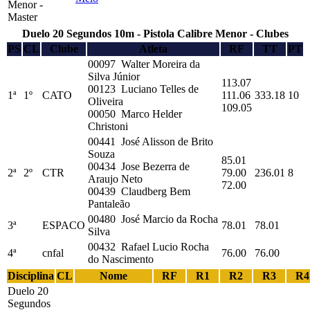
Menor -
Master
Duelo 20 Segundos 10m - Pistola Calibre Menor - Clubes
PS
CL
Clube
Atleta
RF
TT
PT
00097 Walter Moreira da
Silva Júnior
113.07
00123 Luciano Telles de
1ª
1º
CATO
111.06
333.18
10
Oliveira
109.05
00050 Marco Helder
Christoni
00441 José Alisson de Brito
Souza
85.01
00434 Jose Bezerra de
2ª
2º
CTR
79.00
236.01
8
Araujo Neto
72.00
00439 Claudberg Bem
Pantaleão
00480 José Marcio da Rocha
3ª
ESPACO
78.01
78.01
Silva
00432 Rafael Lucio Rocha
4ª
cnfal
76.00
76.00
do Nascimento
Disciplina
CL
Nome
RF
R1
R2
R3
R4
Duelo 20
Segundos