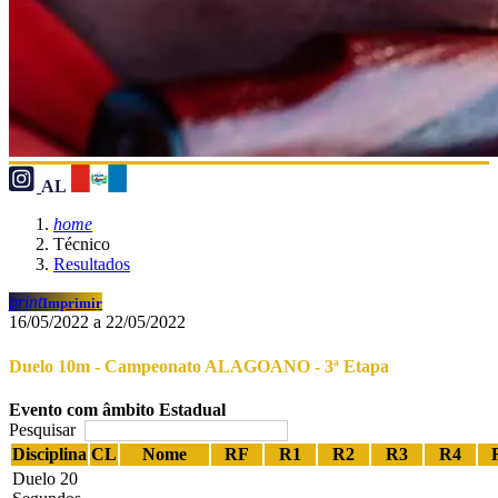
AL
home
Técnico
Resultados
print
Imprimir
16/05/2022 a 22/05/2022
Duelo 10m - Campeonato ALAGOANO - 3ª Etapa
Evento com âmbito Estadual
Pesquisar
Disciplina
CL
Nome
RF
R1
R2
R3
R4
Duelo 20