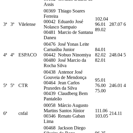
Assis
00369 Thiago Soares
Ferreira
102.04
00042 Eduardo José
3ª
3º
Vilelense
96.01
287.07
6
Nolasco Sampaio
89.02
00481 Marcio de Santana
Daneu
00476 José Yonas Leite
Carnaúba Junior
84.01
4ª
4º
ESPACO
00442 Nobuo Ninomiya
82.02
248.04
5
00480 José Marcio da
82.01
Rocha Silva
00438 Antenor José
Gouveia de Mendonça
95.01
00464 Jean Carlos
5ª
5º
CTR
76.00
246.01
4
Praxedes da Silva
75.00
00439 Claudberg Bem
Pantaleão
00058 Márcio Augusto
Martins Santos Júnior
111.06
6ª
cnfal
214.11
00346 Renato Gaban
103.05
Lima
00468 Jackson Diego