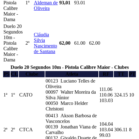
Pistola
1º
Aldeman de
93,01
93.01
Calibre
Oliveira
Maior -
Dama
Duelo 20
Segundos
Cláudia
10m -
Silvia
Pistola
2º
62,00
61.00
62.00
Nascimento
Calibre
de Santana
Maior -
Dama
Duelo 20 Segundos 10m - Pistola Calibre Maior - Clubes
PS
CL
Clube
Atleta
RF
TT
PT
00123 Luciano Telles de
Oliveira
111.06
00097 Walter Moreira da
1ª
1º
CATO
110.06
324.15
10
Silva Júnior
103.03
00050 Marco Helder
Christoni
00413 Akson Barbosa de
Vasconcelos
104.04
00139 Jonathan Viana de
2ª
2º
CTCA
103.04
306.11
8
Carvalho
99.03
00132 Givaldo Duarte de