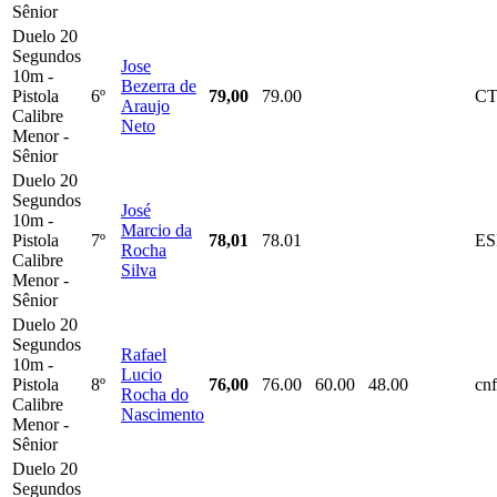
Sênior
Duelo 20
Segundos
Jose
10m -
Bezerra de
Pistola
6º
79,00
79.00
C
Araujo
Calibre
Neto
Menor -
Sênior
Duelo 20
Segundos
José
10m -
Marcio da
Pistola
7º
78,01
78.01
E
Rocha
Calibre
Silva
Menor -
Sênior
Duelo 20
Segundos
Rafael
10m -
Lucio
Pistola
8º
76,00
76.00
60.00
48.00
cnf
Rocha do
Calibre
Nascimento
Menor -
Sênior
Duelo 20
Segundos