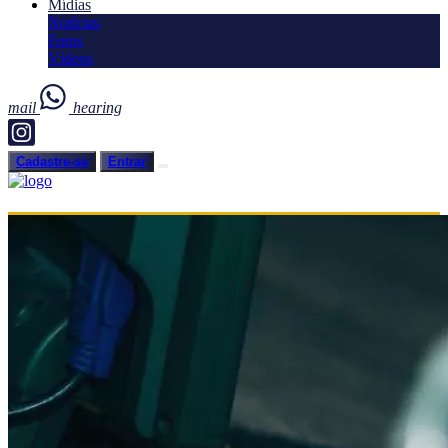
Mídias
Notícias
Fotos
Vídeos
mail
hearing
Cadastre-se
Entrar