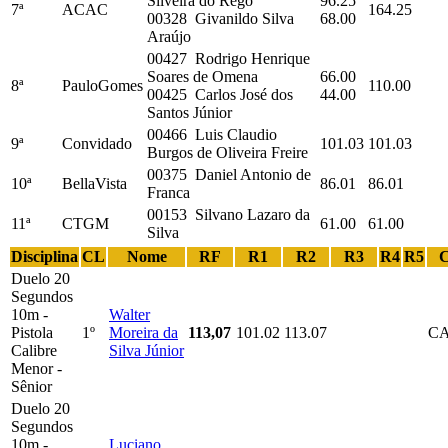
Silveira do Rego
96.25
7ª
ACAC
164.25
00328 Givanildo Silva
68.00
Araújo
00427 Rodrigo Henrique
Soares de Omena
66.00
8ª
PauloGomes
110.00
00425 Carlos José dos
44.00
Santos Júnior
00466 Luis Claudio
9ª
Convidado
101.03
101.03
Burgos de Oliveira Freire
00375 Daniel Antonio de
10ª
BellaVista
86.01
86.01
Franca
00153 Silvano Lazaro da
11ª
CTGM
61.00
61.00
Silva
Disciplina
CL
Nome
RF
R1
R2
R3
R4
R5
C
Duelo 20
Segundos
10m -
Walter
Pistola
1º
Moreira da
113,07
101.02
113.07
C
Calibre
Silva Júnior
Menor -
Sênior
Duelo 20
Segundos
10m -
Luciano