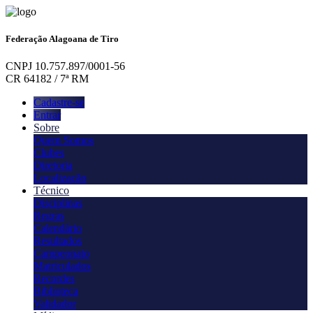
Federação Alagoana de Tiro
CNPJ 10.757.897/0001-56
CR 64182 / 7ª RM
Cadastre-se
Entrar
Sobre
Quem Somos
Clubes
Diretoria
Localização
Técnico
Disciplinas
Regras
Calendário
Resultados
Campeonato
Matriculados
Recordes
Biblioteca
Validador