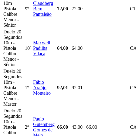
10m -
Claudberg
Pistola
9º
Bem
72,00
72.00
C
Calibre
Pantaleão
Menor -
Sênior
Duelo 20
Segundos
10m -
Maxwell
Pistola
10º
Padilha
64,00
64.00
C
Calibre
Vilaça
Menor -
Sênior
Duelo 20
Segundos
10m -
Fábio
Pistola
1º
Araújo
92,01
92.01
C
Calibre
Monteiro
Menor -
Master
Duelo 20
Segundos
Paulo
10m -
Gutemberg
Pistola
2º
66,00
43.00
66.00
C
Gomes de
Calibre
Melo