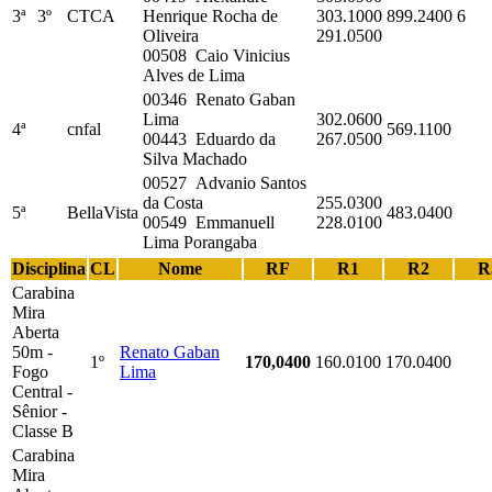
3ª
3º
CTCA
Henrique Rocha de
303.1000
899.2400
6
Oliveira
291.0500
00508 Caio Vinicius
Alves de Lima
00346 Renato Gaban
Lima
302.0600
4ª
cnfal
569.1100
00443 Eduardo da
267.0500
Silva Machado
00527 Advanio Santos
da Costa
255.0300
5ª
BellaVista
483.0400
00549 Emmanuell
228.0100
Lima Porangaba
Disciplina
CL
Nome
RF
R1
R2
R
Carabina
Mira
Aberta
50m -
Renato Gaban
1º
170,0400
160.0100
170.0400
Fogo
Lima
Central -
Sênior -
Classe B
Carabina
Mira