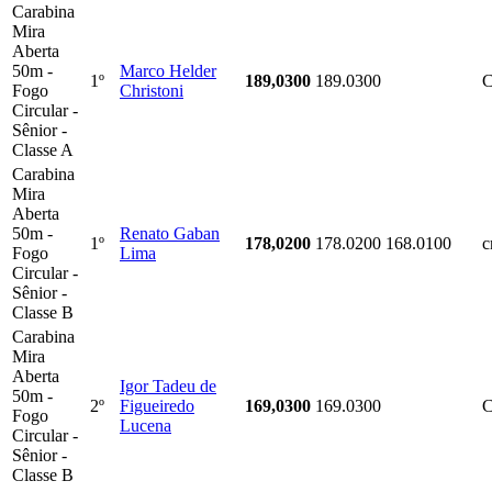
Carabina
Mira
Aberta
50m -
Marco Helder
1º
189,0300
189.0300
Fogo
Christoni
Circular -
Sênior -
Classe A
Carabina
Mira
Aberta
50m -
Renato Gaban
1º
178,0200
178.0200
168.0100
c
Fogo
Lima
Circular -
Sênior -
Classe B
Carabina
Mira
Aberta
Igor Tadeu de
50m -
2º
Figueiredo
169,0300
169.0300
Fogo
Lucena
Circular -
Sênior -
Classe B