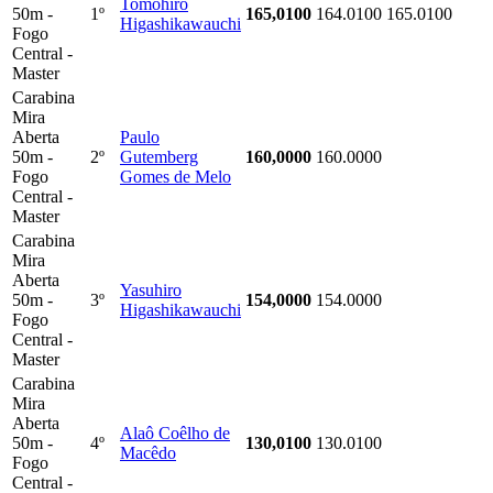
Tomohiro
50m -
1º
165,0100
164.0100
165.0100
Higashikawauchi
Fogo
Central -
Master
Carabina
Mira
Aberta
Paulo
50m -
2º
Gutemberg
160,0000
160.0000
Fogo
Gomes de Melo
Central -
Master
Carabina
Mira
Aberta
Yasuhiro
50m -
3º
154,0000
154.0000
Higashikawauchi
Fogo
Central -
Master
Carabina
Mira
Aberta
Alaô Coêlho de
50m -
4º
130,0100
130.0100
Macêdo
Fogo
Central -