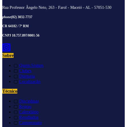
Rua Professor Ângelo Neto, 263 - Farol - Maceió - AL - 57051-530
phone
(82) 3032-7737
CR 64182 / 7ª RM
CNPJ 10.757.897/0001-56
Sobre
▢
Quem Somos
▢
Clubes
▢
Diretoria
▢
Localização
Técnico
▢
Disciplinas
▢
Regras
▢
Calendário
▢
Resultados
▢
Campeonato