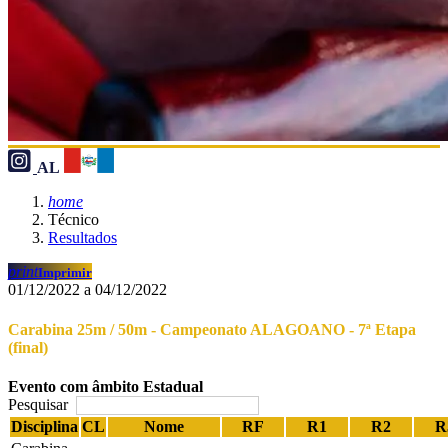
AL
home
Técnico
Resultados
print
Imprimir
01/12/2022 a 04/12/2022
Carabina 25m / 50m - Campeonato ALAGOANO - 7ª Etapa
(final)
Evento com âmbito Estadual
Pesquisar
Disciplina
CL
Nome
RF
R1
R2
R