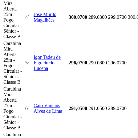
Mira
Aberta
25m -
Jose Murilo
4º
300,0700
289.0300
299.0700
300.
Fogo
Magalhães
Circular -
Sênior -
Classe B
Carabina
Mira
Aberta
Igor Tadeu de
25m -
5º
Figueiredo
296,0700
290.0800
296.0700
Fogo
Lucena
Circular -
Sênior -
Classe B
Carabina
Mira
Aberta
25m -
Caio Vinicius
6º
291,0500
291.0500
289.0700
Fogo
Alves de Lima
Circular -
Sênior -
Classe B
Carabina