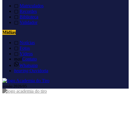
▢
Matriculados
▢
Recordes
▢
Biblioteca
▢
Validador
Mídias
▢
Notícias
▢
Fotos
▢
Vídeos
mail
Contato
Whatsapp
hearing
Ouvidoria
versão 2026/05