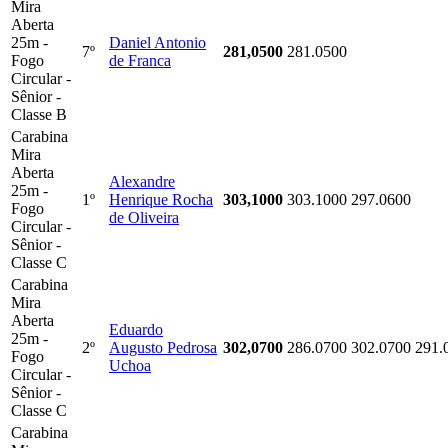
Mira
Aberta
25m -
Daniel Antonio
7º
281,0500
281.0500
Fogo
de Franca
Circular -
Sênior -
Classe B
Carabina
Mira
Aberta
Alexandre
25m -
1º
Henrique Rocha
303,1000
303.1000
297.0600
Fogo
de Oliveira
Circular -
Sênior -
Classe C
Carabina
Mira
Aberta
Eduardo
25m -
2º
Augusto Pedrosa
302,0700
286.0700
302.0700
291.
Fogo
Uchoa
Circular -
Sênior -
Classe C
Carabina