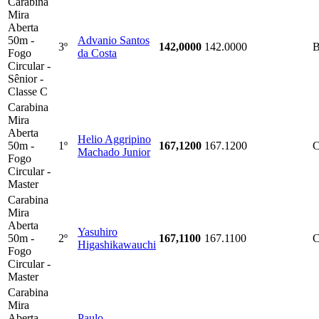
Carabina
Mira
Aberta
50m -
Advanio Santos
3º
142,0000
142.0000
B
Fogo
da Costa
Circular -
Sênior -
Classe C
Carabina
Mira
Aberta
Helio Aggripino
50m -
1º
167,1200
167.1200
Machado Junior
Fogo
Circular -
Master
Carabina
Mira
Aberta
Yasuhiro
50m -
2º
167,1100
167.1100
Higashikawauchi
Fogo
Circular -
Master
Carabina
Mira
Aberta
Paulo