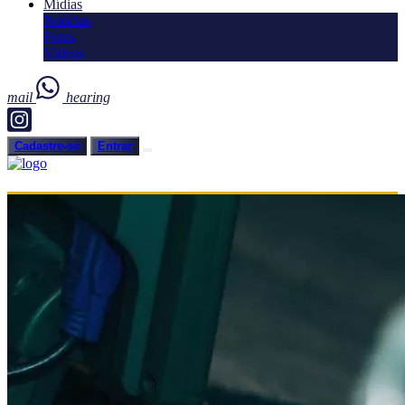
Mídias
Notícias
Fotos
Vídeos
mail
hearing
Cadastre-se
Entrar