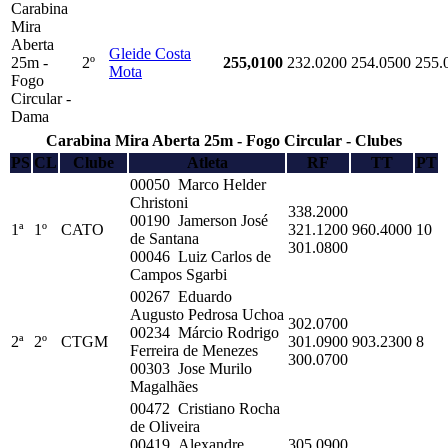
Carabina
Mira
Aberta
Gleide Costa
25m -
2º
255,0100
232.0200
254.0500
255.
Mota
Fogo
Circular -
Dama
Carabina Mira Aberta 25m - Fogo Circular - Clubes
PS
CL
Clube
Atleta
RF
TT
PT
00050 Marco Helder
Christoni
338.2000
00190 Jamerson José
1ª
1º
CATO
321.1200
960.4000
10
de Santana
301.0800
00046 Luiz Carlos de
Campos Sgarbi
00267 Eduardo
Augusto Pedrosa Uchoa
302.0700
00234 Márcio Rodrigo
2ª
2º
CTGM
301.0900
903.2300
8
Ferreira de Menezes
300.0700
00303 Jose Murilo
Magalhães
00472 Cristiano Rocha
de Oliveira
00419 Alexandre
305.0900