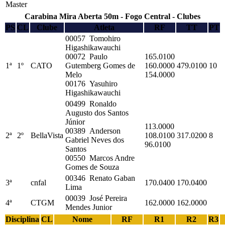
Master
Carabina Mira Aberta 50m - Fogo Central - Clubes
PS
CL
Clube
Atleta
RF
TT
PT
00057 Tomohiro
Higashikawauchi
00072 Paulo
165.0100
1ª
1º
CATO
Gutemberg Gomes de
160.0000
479.0100
10
Melo
154.0000
00176 Yasuhiro
Higashikawauchi
00499 Ronaldo
Augusto dos Santos
Júnior
113.0000
00389 Anderson
2ª
2º
BellaVista
108.0100
317.0200
8
Gabriel Neves dos
96.0100
Santos
00550 Marcos Andre
Gomes de Souza
00346 Renato Gaban
3ª
cnfal
170.0400
170.0400
Lima
00039 José Pereira
4ª
CTGM
162.0000
162.0000
Mendes Junior
Disciplina
CL
Nome
RF
R1
R2
R3