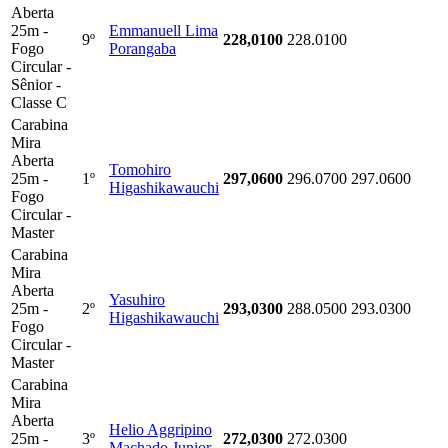
Aberta
25m -
Emmanuell Lima
9º
228,0100
228.0100
Fogo
Porangaba
Circular -
Sênior -
Classe C
Carabina
Mira
Aberta
Tomohiro
25m -
1º
297,0600
296.0700
297.0600
Higashikawauchi
Fogo
Circular -
Master
Carabina
Mira
Aberta
Yasuhiro
25m -
2º
293,0300
288.0500
293.0300
Higashikawauchi
Fogo
Circular -
Master
Carabina
Mira
Aberta
Helio Aggripino
25m -
3º
272,0300
272.0300
Machado Junior