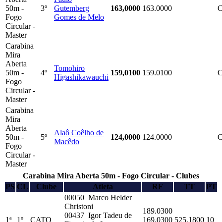
50m -
3º
Gutemberg
163,0000
163.0000
Fogo
Gomes de Melo
Circular -
Master
Carabina
Mira
Aberta
Tomohiro
50m -
4º
159,0100
159.0100
Higashikawauchi
Fogo
Circular -
Master
Carabina
Mira
Aberta
Alaô Coêlho de
50m -
5º
124,0000
124.0000
Macêdo
Fogo
Circular -
Master
Carabina Mira Aberta 50m - Fogo Circular - Clubes
PS
CL
Clube
Atleta
RF
TT
PT
00050 Marco Helder
Christoni
189.0300
00437 Igor Tadeu de
1ª
1º
CATO
169.0300
525.1800
10