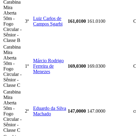
Carabina
Mira
Aberta
50m -
Luiz Carlos de
3º
161,0100
161.0100
Fogo
Campos Sgarbi
Circular -
Sênior -
Classe B
Carabina
Mira
Aberta
Márcio Rodrigo
50m -
1º
Ferreira de
169,0300
169.0300
Fogo
Menezes
Circular -
Sênior -
Classe C
Carabina
Mira
Aberta
50m -
Eduardo da Silva
2º
147,0000
147.0000
c
Fogo
Machado
Circular -
Sênior -
Classe C