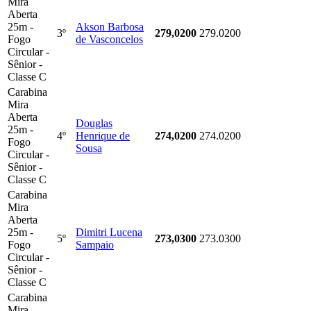
Mira
Aberta
25m -
Akson Barbosa
3º
279,0200
279.0200
Fogo
de Vasconcelos
Circular -
Sênior -
Classe C
Carabina
Mira
Aberta
Douglas
25m -
4º
Henrique de
274,0200
274.0200
Fogo
Sousa
Circular -
Sênior -
Classe C
Carabina
Mira
Aberta
25m -
Dimitri Lucena
5º
273,0300
273.0300
Fogo
Sampaio
Circular -
Sênior -
Classe C
Carabina
Mira