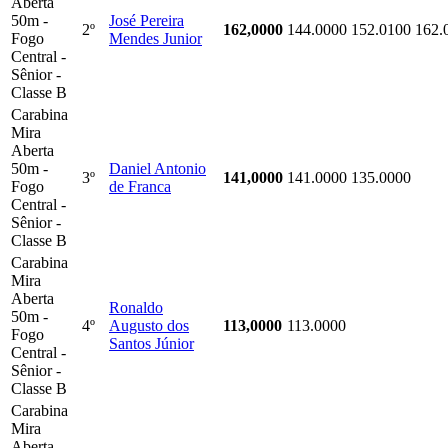
Aberta
50m -
José Pereira
2º
162,0000
144.0000
152.0100
162.
Fogo
Mendes Junior
Central -
Sênior -
Classe B
Carabina
Mira
Aberta
50m -
Daniel Antonio
3º
141,0000
141.0000
135.0000
Fogo
de Franca
Central -
Sênior -
Classe B
Carabina
Mira
Aberta
Ronaldo
50m -
4º
Augusto dos
113,0000
113.0000
Fogo
Santos Júnior
Central -
Sênior -
Classe B
Carabina
Mira
Aberta