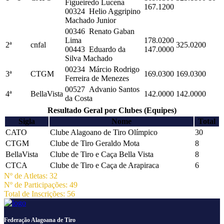
Figueiredo Lucena
167.1200
00324 Helio Aggripino
Machado Junior
00346 Renato Gaban
Lima
178.0200
2ª
cnfal
325.0200
00443 Eduardo da
147.0000
Silva Machado
00234 Márcio Rodrigo
3ª
CTGM
169.0300
169.0300
Ferreira de Menezes
00527 Advanio Santos
4ª
BellaVista
142.0000
142.0000
da Costa
Resultado Geral por Clubes (Equipes)
Sigla
Nome
Total
CATO
Clube Alagoano de Tiro Olímpico
30
CTGM
Clube de Tiro Geraldo Mota
8
BellaVista
Clube de Tiro e Caça Bella Vista
8
CTCA
Clube de Tiro e Caça de Arapiraca
6
Nº de Atletas: 32
Nº de Participações: 49
Total de Inscrições: 56
Federação Alagoana de Tiro