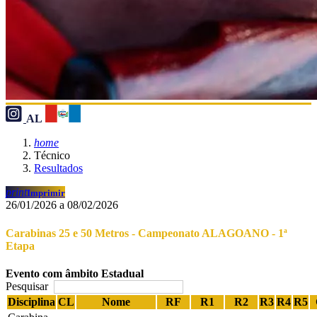
AL
home
Técnico
Resultados
print
Imprimir
26/01/2026 a 08/02/2026
Carabinas 25 e 50 Metros - Campeonato ALAGOANO - 1ª
Etapa
Evento com âmbito Estadual
Pesquisar
Disciplina
CL
Nome
RF
R1
R2
R3
R4
R5