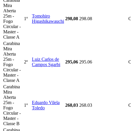
Carabina
Mira
Aberta
25m -
Tomohiro
1º
298,08
298.08
Fogo
Higashikawauchi
Circular -
Master -
Classe A
Carabina
Mira
Aberta
25m -
Luiz Carlos de
2º
295,06
295.06
Fogo
Campos Sgarbi
Circular -
Master -
Classe A
Carabina
Mira
Aberta
25m -
Eduardo Vilela
1º
268,03
268.03
C
Fogo
Toledo
Circular -
Master -
Classe B
Carabina