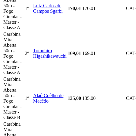
Aberta
50m -
Luiz Carlos de
1º
170,01
170.01
CAT
Fogo
Campos Sgarbi
Circular -
Master -
Classe A
Carabina
Mira
Aberta
50m -
Tomohiro
2º
169,01
169.01
CAT
Fogo
Higashikawauchi
Circular -
Master -
Classe A
Carabina
Mira
Aberta
50m -
Alaô Coêlho de
1º
135,00
135.00
CAT
Fogo
Macêdo
Circular -
Master -
Classe B
Carabina
Mira
Aberta