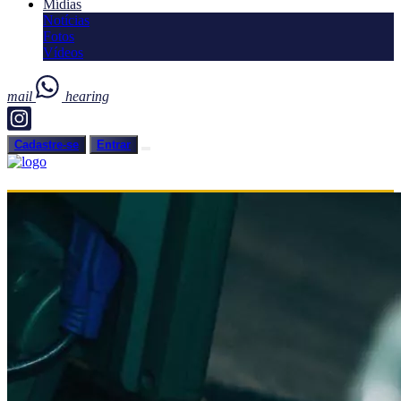
Mídias
Notícias
Fotos
Vídeos
mail
hearing
Cadastre-se
Entrar