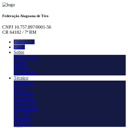
Federação Alagoana de Tiro
CNPJ 10.757.897/0001-56
CR 64182 / 7ª RM
Cadastre-se
Entrar
Sobre
Quem Somos
Clubes
Diretoria
Localização
Técnico
Disciplinas
Regras
Calendário
Resultados
Campeonato
Matriculados
Recordes
Biblioteca
Validador