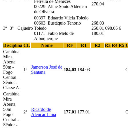
Ferreira de Menezes
270.04
00229 Aline Souto Aldeman
de Oliveira
00397 Eduardo Vilela Toledo
00603 Eustáquio Tenorio
268.03
3ª
3º
Cajueiro
Toledo
250.01
698.05
6
01171 Fabio Melo de
180.01
Albuquerque
Disciplina
CL
Nome
RF
R1
R2
R3
R4
R5
Carabina
Mira
Aberta
50m -
Jamerson José de
1º
184,03
184.03
Fogo
Santana
Central -
Sênior -
Classe A
Carabina
Mira
Aberta
50m -
Ricardo de
2º
177,01
177.01
Fogo
Alencar Lima
Central -
Sênior -