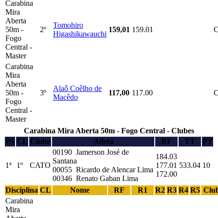
Carabina
Mira
Aberta
Tomohiro
50m -
2º
159,01
159.01
Higashikawauchi
Fogo
Central -
Master
Carabina
Mira
Aberta
Alaô Coêlho de
50m -
3º
117,00
117.00
Macêdo
Fogo
Central -
Master
Carabina Mira Aberta 50m - Fogo Central - Clubes
PS
CL
Clube
Atleta
RF
TT
PT
00190 Jamerson José de
184.03
Santana
1ª
1º
CATO
177.01
533.04
10
00055 Ricardo de Alencar Lima
172.00
00346 Renato Gaban Lima
Disciplina
CL
Nome
RF
R1
R2
R3
R4
R5
Clu
Carabina
Mira