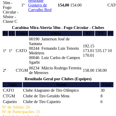
Henrique
50m -
1º
Gustavo de
154,00
154.00
CAT
Fogo
Carvalho Brol
Circular -
Sênior -
Classe C
Carabina Mira Aberta 50m - Fogo Circular - Clubes
PS
CL
Clube
Atleta
RF
TT
PT
00190 Jamerson José de
Santana
192.15
00244 Fernando Luis Tenorio
1ª
1º
CATO
173.01
535.17
10
Medeiros
170.01
00046 Luiz Carlos de Campos
Sgarbi
00234 Márcio Rodrigo Ferreira
2ª
CTGM
158.00
158.00
de Menezes
Resultado Geral por Clubes (Equipes)
Sigla
Nome
Total
CATO
Clube Alagoano de Tiro Olímpico
30
CTGM
Clube de Tiro Geraldo Mota
8
Cajueiro
Clube de Tiro Cajueiro
6
Nº de Atletas: 20
Nº de Participações: 31