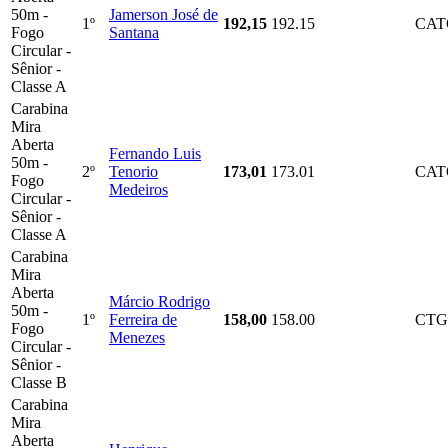
50m -
Jamerson José de
1º
192,15
192.15
CAT
Fogo
Santana
Circular -
Sênior -
Classe A
Carabina
Mira
Aberta
Fernando Luis
50m -
2º
Tenorio
173,01
173.01
CAT
Fogo
Medeiros
Circular -
Sênior -
Classe A
Carabina
Mira
Aberta
Márcio Rodrigo
50m -
1º
Ferreira de
158,00
158.00
CT
Fogo
Menezes
Circular -
Sênior -
Classe B
Carabina
Mira
Aberta