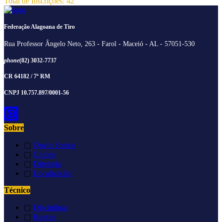
Total de Inscrições: 42
Federação Alagoana de Tiro
Rua Professor Ângelo Neto, 263 - Farol - Maceió - AL - 57051-530
phone
(82) 3032-7737
CR 64182 / 7ª RM
CNPJ 10.757.897/0001-56
Sobre
▢
Quem Somos
▢
Clubes
▢
Diretoria
▢
Localização
Técnico
▢
Disciplinas
▢
Regras