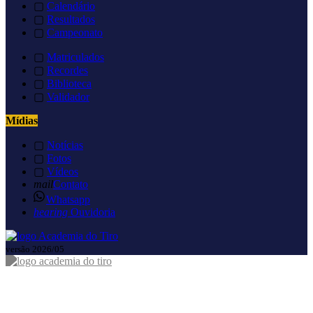
▢
Calendário
▢
Resultados
▢
Campeonato
▢
Matriculados
▢
Recordes
▢
Biblioteca
▢
Validador
Mídias
▢
Notícias
▢
Fotos
▢
Vídeos
mail
Contato
Whatsapp
hearing
Ouvidoria
versão 2026/05