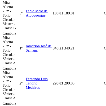
Mira
Aberta
25m -
Fabio Melo de
5º
180,01
180.01
C
Fogo
Albuquerque
Circular -
Master -
Classe B
Carabina
Mira
Aberta
25m -
Jamerson José de
1º
340,21
340.21
Fogo
Santana
Circular -
Sênior -
Classe A
Carabina
Mira
Aberta
Fernando Luis
25m -
2º
Tenorio
290,03
290.03
Fogo
Medeiros
Circular -
Sênior -
Classe A
Carabina