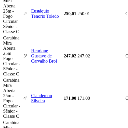
Mira
Aberta
25m -
Eustáquio
2º
250,01
250.01
C
Fogo
Tenorio Toledo
Circular -
Sênior -
Classe C
Carabina
Mira
Aberta
Henrique
25m -
3º
Gustavo de
247,02
247.02
Fogo
Carvalho Brol
Circular -
Sênior -
Classe C
Carabina
Mira
Aberta
25m -
Claudemon
4º
171,00
171.00
Fogo
Silveira
Circular -
Sênior -
Classe C
Carabina
Mira