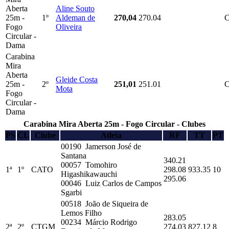
Aberta
Aline Souto
25m -
1º
Aldeman de
270,04
270.04
Fogo
Oliveira
Circular -
Dama
Carabina
Mira
Aberta
Gleide Costa
25m -
2º
251,01
251.01
Mota
Fogo
Circular -
Dama
Carabina Mira Aberta 25m - Fogo Circular - Clubes
PS
CL
Clube
Atleta
RF
TT
PT
00190 Jamerson José de
Santana
340.21
00057 Tomohiro
1ª
1º
CATO
298.08
933.35
10
Higashikawauchi
295.06
00046 Luiz Carlos de Campos
Sgarbi
00518 João de Siqueira de
Lemos Filho
283.05
00234 Márcio Rodrigo
2ª
2º
CTGM
274.03
827.12
8