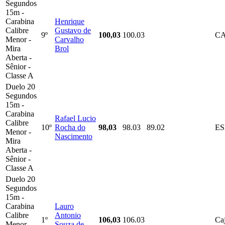
Segundos
15m -
Carabina
Henrique
Calibre
Gustavo de
9º
100,03
100.03
C
Menor -
Carvalho
Mira
Brol
Aberta -
Sênior -
Classe A
Duelo 20
Segundos
15m -
Carabina
Rafael Lucio
Calibre
10º
Rocha do
98,03
98.03
89.02
E
Menor -
Nascimento
Mira
Aberta -
Sênior -
Classe A
Duelo 20
Segundos
15m -
Carabina
Lauro
Calibre
Antonio
1º
106,03
106.03
Ca
Menor -
Souza de