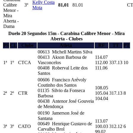
Kelly Costa
Calibre
3º
81,01
81.01
C
Mota
Menor -
Mira
Aberta -
Dama
Duelo 20 Segundos 15m - Carabina Calibre Menor - Mira
Aberta - Clubes
PS
CL
Clube
Atleta
RF
TT
PT
00613 Michell Martins Silva
00413 Akson Barbosa de
114.07
1ª
1º
CTCA
Vasconcelos
112.00
337.13
10
00408 Roberval Leite dos
111.06
Santos
00606 Francisco Arévoly
Coutinho dos Santos
108.05
01135 Silvio da Fonseca
2ª
2º
CTR
105.04
317.13
8
Barbosa
104.04
00438 Antenor José Gouveia
de Mendonça
00190 Jamerson José de
Santana
113.07
00649 Henrique Gustavo de
3ª
3º
CATO
100.03
312.12
6
Carvalho Brol
99.02