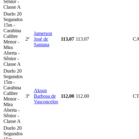
Sênior -
Classe A
Duelo 20
Segundos
15m -
Carabina
Jamerson
Calibre
2º
José de
113,07
113.07
C
Menor -
Santana
Mira
Aberta -
Sênior -
Classe A
Duelo 20
Segundos
15m -
Carabina
Akson
Calibre
3º
Barbosa de
112,00
112.00
C
Menor -
Vasconcelos
Mira
Aberta -
Sênior -
Classe A
Duelo 20
Segundos