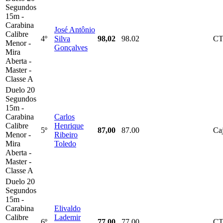
Segundos
15m -
Carabina
José Antônio
Calibre
4º
Silva
98,02
98.02
C
Menor -
Gonçalves
Mira
Aberta -
Master -
Classe A
Duelo 20
Segundos
15m -
Carabina
Carlos
Calibre
Henrique
5º
87,00
87.00
Ca
Menor -
Ribeiro
Mira
Toledo
Aberta -
Master -
Classe A
Duelo 20
Segundos
15m -
Carabina
Elivaldo
Calibre
Lademir
6º
77,00
77.00
C