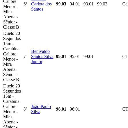
Calibre
6º
Carlota dos
99,03
94.01
93.01
99.03
Ca
Menor -
Santos
Mira
Aberta -
Sênior -
Classe B
Duelo 20
Segundos
15m -
Carabina
Benivaldo
Calibre
7º
Santos Silva
99,01
95.01
99.01
C
Menor -
Junior
Mira
Aberta -
Sênior -
Classe B
Duelo 20
Segundos
15m -
Carabina
Calibre
João Paulo
8º
96,01
96.01
C
Menor -
Silva
Mira
Aberta -
Sênior -