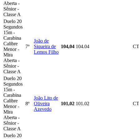
Aberta -
Sênior -
Classe A
Duelo 20
Segundos
15m -
Carabina
João de
Calibre
7º
Siqueira de
104,04
104.04
C
Menor -
Lemos Filho
Mira
Aberta -
Sênior -
Classe A
Duelo 20
Segundos
15m -
Carabina
João Lito de
Calibre
8º
Oliveira
101,02
101.02
C
Menor -
Azevedo
Mira
Aberta -
Sênior -
Classe A
Duelo 20