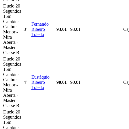
Duelo 20
Segundos
15m -
Carabina
Fernando
Calibre
3º
Ribeiro
93,01
93.01
Ca
Menor -
Toledo
Mira
Aberta -
Master -
Classe B
Duelo 20
Segundos
15m -
Carabina
Eustáquio
Calibre
4º
Ribeiro
90,01
90.01
Ca
Menor -
Toledo
Mira
Aberta -
Master -
Classe B
Duelo 20
Segundos
15m -
Carabina