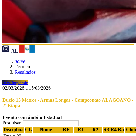
AL
home
Técnico
Resultados
print
Imprimir
02/03/2026 a 15/03/2026
Duelo 15 Metros - Armas Longas - Campeonato ALAGOANO -
2ª Etapa
Evento com âmbito Estadual
Pesquisar
Disciplina
CL
Nome
RF
R1
R2
R3
R4
R5
Club