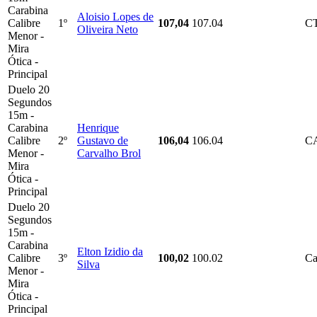
Carabina
Aloisio Lopes de
Calibre
1º
107,04
107.04
C
Oliveira Neto
Menor -
Mira
Ótica -
Principal
Duelo 20
Segundos
15m -
Carabina
Henrique
Calibre
2º
Gustavo de
106,04
106.04
C
Menor -
Carvalho Brol
Mira
Ótica -
Principal
Duelo 20
Segundos
15m -
Carabina
Elton Izidio da
Calibre
3º
100,02
100.02
Ca
Silva
Menor -
Mira
Ótica -
Principal