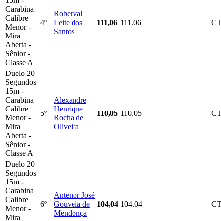
15m -
Carabina
Roberval
Calibre
4º
Leite dos
111,06
111.06
C
Menor -
Santos
Mira
Aberta -
Sênior -
Classe A
Duelo 20
Segundos
15m -
Carabina
Alexandre
Calibre
Henrique
5º
110,05
110.05
C
Menor -
Rocha de
Mira
Oliveira
Aberta -
Sênior -
Classe A
Duelo 20
Segundos
15m -
Carabina
Antenor José
Calibre
6º
Gouveia de
104,04
104.04
C
Menor -
Mendonça
Mira