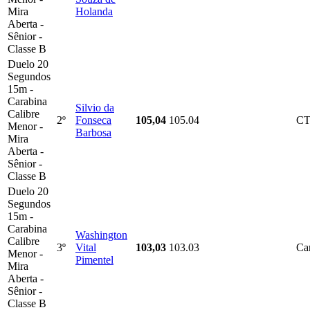
Mira
Holanda
Aberta -
Sênior -
Classe B
Duelo 20
Segundos
15m -
Carabina
Silvio da
Calibre
2º
Fonseca
105,04
105.04
C
Menor -
Barbosa
Mira
Aberta -
Sênior -
Classe B
Duelo 20
Segundos
15m -
Carabina
Washington
Calibre
3º
Vital
103,03
103.03
Ca
Menor -
Pimentel
Mira
Aberta -
Sênior -
Classe B