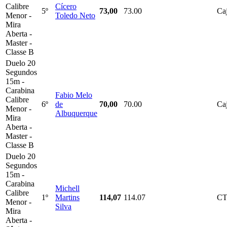
Calibre
Cícero
5º
73,00
73.00
Ca
Menor -
Toledo Neto
Mira
Aberta -
Master -
Classe B
Duelo 20
Segundos
15m -
Carabina
Fabio Melo
Calibre
6º
de
70,00
70.00
Ca
Menor -
Albuquerque
Mira
Aberta -
Master -
Classe B
Duelo 20
Segundos
15m -
Carabina
Michell
Calibre
1º
Martins
114,07
114.07
C
Menor -
Silva
Mira
Aberta -