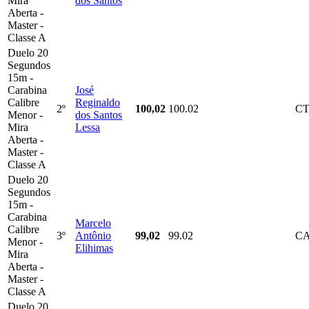
Mira
dos Santos
Aberta -
Master -
Classe A
Duelo 20
Segundos
15m -
Carabina
José
Calibre
Reginaldo
2º
100,02
100.02
C
Menor -
dos Santos
Mira
Lessa
Aberta -
Master -
Classe A
Duelo 20
Segundos
15m -
Carabina
Marcelo
Calibre
3º
Antônio
99,02
99.02
C
Menor -
Elihimas
Mira
Aberta -
Master -
Classe A
Duelo 20