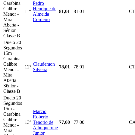
Carabina
Pedro
Calibre
Henrique de
11º
81,01
81.01
C
Menor -
Almeida
Mira
Cordeiro
Aberta -
Sênior -
Classe B
Duelo 20
Segundos
15m -
Carabina
Calibre
Claudemon
12º
78,01
78.01
C
Menor -
Silveira
Mira
Aberta -
Sênior -
Classe B
Duelo 20
Segundos
15m -
Marcio
Carabina
Roberto
Calibre
13º
Tenorio de
77,00
77.00
C
Menor -
Albuquerque
Mira
Junior