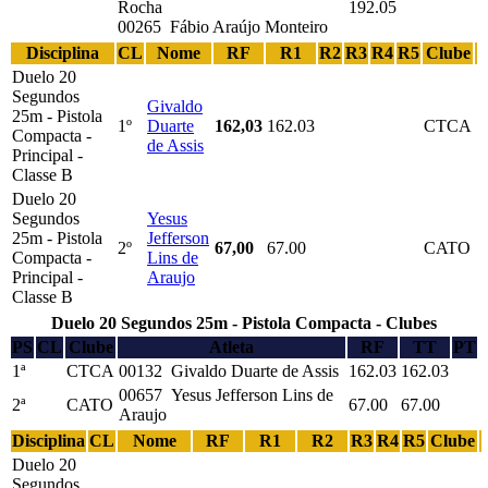
Rocha
192.05
00265 Fábio Araújo Monteiro
Disciplina
CL
Nome
RF
R1
R2
R3
R4
R5
Clube
Duelo 20
Segundos
Givaldo
25m - Pistola
1º
Duarte
162,03
162.03
CTCA
Compacta -
de Assis
Principal -
Classe B
Duelo 20
Segundos
Yesus
25m - Pistola
Jefferson
2º
67,00
67.00
CATO
Compacta -
Lins de
Principal -
Araujo
Classe B
Duelo 20 Segundos 25m - Pistola Compacta - Clubes
PS
CL
Clube
Atleta
RF
TT
PT
1ª
CTCA
00132 Givaldo Duarte de Assis
162.03
162.03
00657 Yesus Jefferson Lins de
2ª
CATO
67.00
67.00
Araujo
Disciplina
CL
Nome
RF
R1
R2
R3
R4
R5
Clube
Duelo 20
Segundos