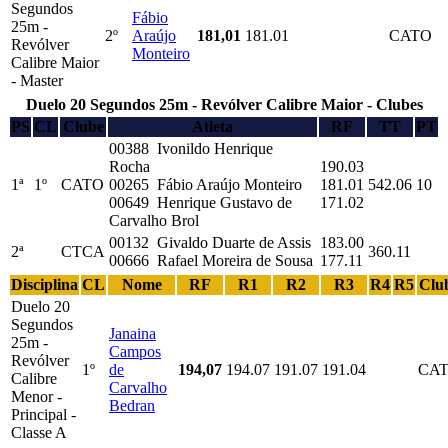
Segundos
Fábio
25m -
2º
Araújo
181,01
181.01
CATO
Revólver
Monteiro
Calibre Maior
- Master
Duelo 20 Segundos 25m - Revólver Calibre Maior - Clubes
PS
CL
Clube
Atleta
RF
TT
PT
00388 Ivonildo Henrique
Rocha
190.03
1ª
1º
CATO
00265 Fábio Araújo Monteiro
181.01
542.06
10
00649 Henrique Gustavo de
171.02
Carvalho Brol
00132 Givaldo Duarte de Assis
183.00
2ª
CTCA
360.11
00666 Rafael Moreira de Sousa
177.11
Disciplina
CL
Nome
RF
R1
R2
R3
R4
R5
Clu
Duelo 20
Segundos
Janaina
25m -
Campos
Revólver
1º
de
194,07
194.07
191.07
191.04
CA
Calibre
Carvalho
Menor -
Bedran
Principal -
Classe A