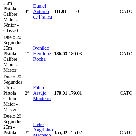
25m -
Daniel
Pistola
4º
Antonio
111,01
111.01
CATO
Calibre
de Franca
Maior -
Sênior -
Classe C
Duelo 20
Segundos
25m -
Ivonildo
Pistola
1º
Henrique
186,03
186.03
CATO
Calibre
Rocha
Maior -
Master
Duelo 20
Segundos
25m -
Fábio
Pistola
2º
Araújo
179,01
179.01
CATO
Calibre
Monteiro
Maior -
Master
Duelo 20
Segundos
Helio
25m -
Aggripino
Pistola
3º
155,02
155.02
CATO
Machado