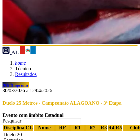
AL
home
Técnico
Resultados
print
Imprimir
30/03/2026 a 12/04/2026
Duelo 25 Metros - Campeonato ALAGOANO - 3ª Etapa
Evento com âmbito Estadual
Pesquisar
Disciplina
CL
Nome
RF
R1
R2
R3
R4
R5
Clu
Duelo 20