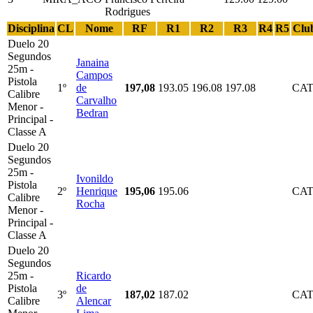
Rodrigues
Disciplina
CL
Nome
RF
R1
R2
R3
R4
R5
Clu
Duelo 20
Segundos
Janaina
25m -
Campos
Pistola
1º
de
197,08
193.05
196.08
197.08
CA
Calibre
Carvalho
Menor -
Bedran
Principal -
Classe A
Duelo 20
Segundos
25m -
Ivonildo
Pistola
2º
Henrique
195,06
195.06
CA
Calibre
Rocha
Menor -
Principal -
Classe A
Duelo 20
Segundos
25m -
Ricardo
Pistola
de
3º
187,02
187.02
CA
Calibre
Alencar