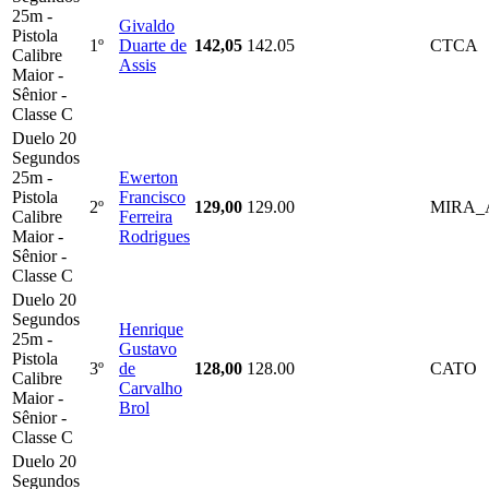
25m -
Givaldo
Pistola
1º
Duarte de
142,05
142.05
CTCA
Calibre
Assis
Maior -
Sênior -
Classe C
Duelo 20
Segundos
25m -
Ewerton
Pistola
Francisco
2º
129,00
129.00
MIRA_
Calibre
Ferreira
Maior -
Rodrigues
Sênior -
Classe C
Duelo 20
Segundos
Henrique
25m -
Gustavo
Pistola
3º
de
128,00
128.00
CATO
Calibre
Carvalho
Maior -
Brol
Sênior -
Classe C
Duelo 20
Segundos