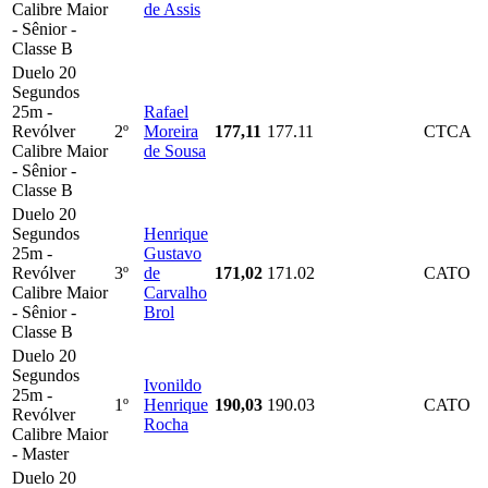
Calibre Maior
de Assis
- Sênior -
Classe B
Duelo 20
Segundos
25m -
Rafael
Revólver
2º
Moreira
177,11
177.11
CTCA
Calibre Maior
de Sousa
- Sênior -
Classe B
Duelo 20
Segundos
Henrique
25m -
Gustavo
Revólver
3º
de
171,02
171.02
CATO
Calibre Maior
Carvalho
- Sênior -
Brol
Classe B
Duelo 20
Segundos
Ivonildo
25m -
1º
Henrique
190,03
190.03
CATO
Revólver
Rocha
Calibre Maior
- Master
Duelo 20