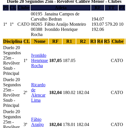
Duelo 20 Segundos 25m - Revólver Calibre Menor - Clubes
PS
CL
Clube
Atleta
RF
TT
PT
00195 Janaina Campos de
Carvalho Bedran
194.07
1ª
1º
CATO
00265 Fábio Araújo Monteiro
193.07
579.20
10
00388 Ivonildo Henrique
192.06
Rocha
Disciplina
CL
Nome
RF
R1
R2
R3
R4
R5
Clube
Duelo 20
Segundos
Ivonildo
25m -
1º
Henrique
187,05
187.05
CATO
Revólver
Rocha
Snub -
Principal
Duelo 20
Segundos
Ricardo
25m -
de
2º
182,04
180.02
182.04
CATO
Revólver
Alencar
Snub -
Lima
Principal
Duelo 20
Segundos
Fábio
25m -
3º
Araújo
182,04
178.01
182.04
CATO
Revólver