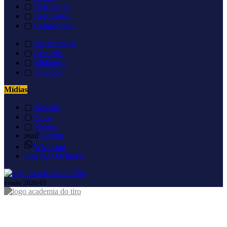
▢
Calendário
▢
Resultados
▢
Campeonato
▢
Matriculados
▢
Recordes
▢
Biblioteca
▢
Validador
Mídias
▢
Notícias
▢
Fotos
▢
Vídeos
mail
Contato
Whatsapp
hearing
Ouvidoria
versão 2026/05