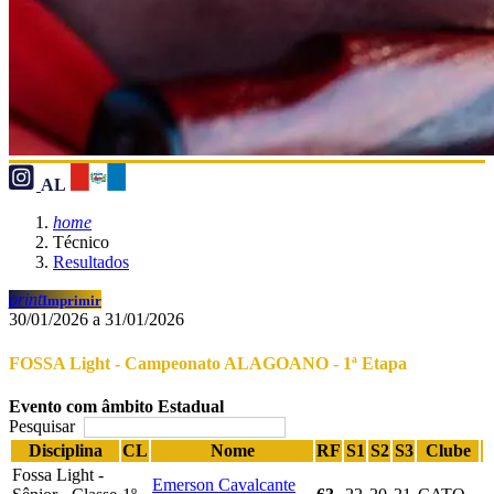
AL
home
Técnico
Resultados
print
Imprimir
30/01/2026 a 31/01/2026
FOSSA Light - Campeonato ALAGOANO - 1ª Etapa
Evento com âmbito Estadual
Pesquisar
Disciplina
CL
Nome
RF
S1
S2
S3
Clube
Fossa Light -
Emerson Cavalcante