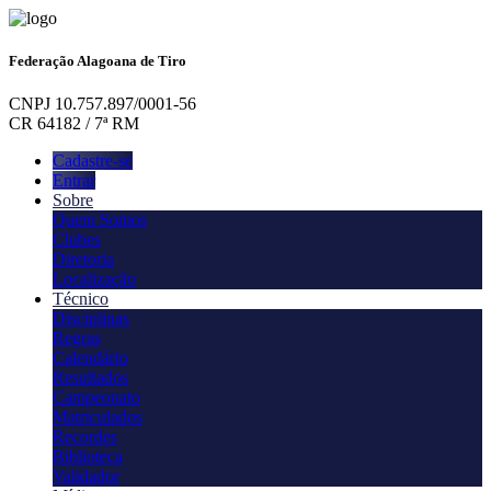
Federação Alagoana de Tiro
CNPJ 10.757.897/0001-56
CR 64182 / 7ª RM
Cadastre-se
Entrar
Sobre
Quem Somos
Clubes
Diretoria
Localização
Técnico
Disciplinas
Regras
Calendário
Resultados
Campeonato
Matriculados
Recordes
Biblioteca
Validador