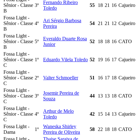
Fernando Ribeiro
Sênior - Classe
3º
55
18
21
16
Cajueiro
Toledo
B
Fossa Light -
Ari Sérgio Barbosa
Sênior - Classe
4º
54
21
21
12
Cajueiro
Pereira
B
Fossa Light -
Everaldo Duarte Rosa
Sênior - Classe
5º
52
18
18
16
CATO
Junior
B
Fossa Light -
Sênior - Classe
1º
Eduardo Vilela Toledo
52
19
16
17
Cajueiro
C
Fossa Light -
Sênior - Classe
2º
Valter Schmoeller
51
16
17
18
Cajueiro
C
Fossa Light -
Josemir Pereira de
Sênior - Classe
3º
44
13
13
18
CATO
Souza
C
Fossa Light -
Arthur de Melo
Sênior - Classe
4º
42
15
14
13
Cajueiro
Toledo
C
Fossa Light -
Waneska Shirley
1º
58
22
18
18
CATO
Dama
Pereira de Oliveira
Fossa Light -
Thaise Saraiva de