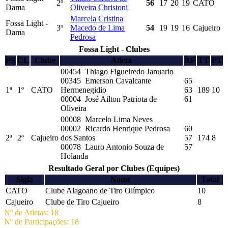
2º
56
17
20
19
CATO
Dama
Oliveira Christoni
Marcela Cristina
Fossa Light -
3º
Macedo de Lima
54
19
19
16
Cajueiro
Dama
Pedrosa
Fossa Light - Clubes
PS
CL
Clube
Atleta
RF
TT
PT
00454 Thiago Figueiredo Januario
00345 Emerson Cavalcante
65
1ª
1º
CATO
Hermenegidio
63
189
10
00004 José Ailton Patriota de
61
Oliveira
00008 Marcelo Lima Neves
00002 Ricardo Henrique Pedrosa
60
2ª
2º
Cajueiro
dos Santos
57
174
8
00078 Lauro Antonio Souza de
57
Holanda
Resultado Geral por Clubes (Equipes)
Sigla
Nome
Total
CATO
Clube Alagoano de Tiro Olímpico
10
Cajueiro
Clube de Tiro Cajueiro
8
Nº de Atletas: 18
Nº de Participações: 18