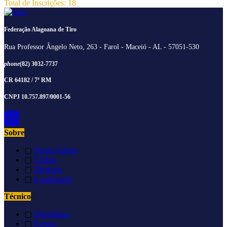
Total de Inscrições: 18
Federação Alagoana de Tiro
Rua Professor Ângelo Neto, 263 - Farol - Maceió - AL - 57051-530
phone
(82) 3032-7737
CR 64182 / 7ª RM
CNPJ 10.757.897/0001-56
Sobre
▢
Quem Somos
▢
Clubes
▢
Diretoria
▢
Localização
Técnico
▢
Disciplinas
▢
Regras