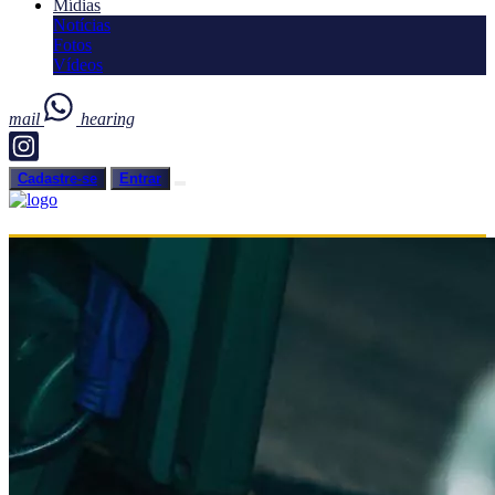
Mídias
Notícias
Fotos
Vídeos
mail
hearing
Cadastre-se
Entrar