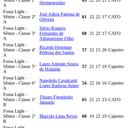
Sênior - Classe
1º
63
22
20
21
CATO
Hermenegidio
A
Fossa Light -
José Ailton Patriota de
Sênior - Classe
2º
61
22
22
17
CATO
Oliveira
A
Fossa Light -
Silvio Romero
Sênior - Classe
3º
Fernandes de
60
21
22
17
CATO
A
Albuquerque Filho
Fossa Light -
Ricardo Henrique
Sênior - Classe
4º
57
22
15
20
Cajueiro
Pedrosa dos Santos
A
Fossa Light -
Lauro Antonio Souza
Sênior - Classe
5º
57
21
17
19
Cajueiro
de Holanda
A
Fossa Light -
Napoleão Cavalcanti
Sênior - Classe
6º
54
22
16
16
Cajueiro
Lopes Barbosa Junior
A
Fossa Light -
Thiago Figueiredo
Sênior - Classe
1º
65
21
21
23
CATO
Januario
B
Fossa Light -
Sênior - Classe
2º
Marcelo Lima Neves
60
19
22
19
Cajueiro
B
Fossa Light -