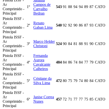
Pistola ISSF -
Janaina
Ar
Campos de
1º
543
91
88
94
94
89
87
CATO
Comprimido -
Carvalho
Principal
Bedran
Pistola ISSF -
Ar
Renato
2º
540
92
92
90
86
87
93
CATO
Comprimido -
Gaban Lima
Principal
Pistola ISSF -
Ar
Marco Helder
3º
524
90
84
81
88
91
90
CATO
Comprimido -
Christoni
Principal
Pistola ISSF -
Fernanda
Ar
Aurora
4º
484
84
86
74
84
77
79
CATO
Comprimido -
Cavalcante
Principal
Calheiros
Pistola ISSF -
Ar
Cristiane da
5º
472
80
75
79
74
80
84
CATO
Comprimido -
Silva Lima
Principal
Pistola ISSF -
Ar
Janise Correa
6º
457
72
71
77
77
75
85
CATO
Comprimido -
Nunes
Principal