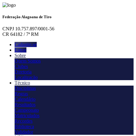
Federação Alagoana de Tiro
CNPJ 10.757.897/0001-56
CR 64182 / 7ª RM
Cadastre-se
Entrar
Sobre
Quem Somos
Clubes
Diretoria
Localização
Técnico
Disciplinas
Regras
Calendário
Resultados
Campeonato
Matriculados
Recordes
Biblioteca
Validador