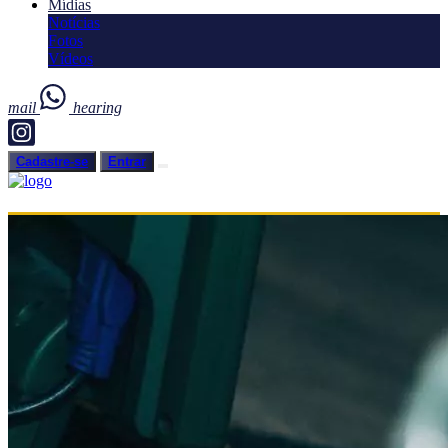
Mídias
Notícias
Fotos
Vídeos
mail
hearing
Cadastre-se
Entrar