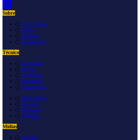
Sobre
▢
Quem Somos
▢
Clubes
▢
Diretoria
▢
Localização
Técnico
▢
Disciplinas
▢
Regras
▢
Calendário
▢
Resultados
▢
Campeonato
▢
Matriculados
▢
Recordes
▢
Biblioteca
▢
Validador
Mídias
▢
Notícias