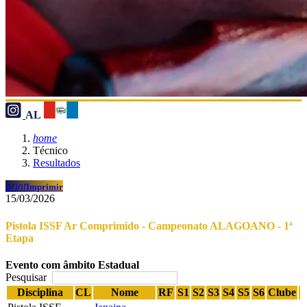
AL
home
Técnico
Resultados
print
Imprimir
15/03/2026
Pistola ISSF Ar Comprimido - Campeonato ALAGOANO - 1ª
Etapa
Evento com âmbito Estadual
Pesquisar
Disciplina
CL
Nome
RF
S1
S2
S3
S4
S5
S6
Clube