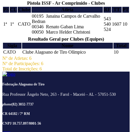
Pistola ISSF - Ar Comprimido - Clubes
PS
CL
Clube
Atleta
RF
TT
PT
00195 Janaina Campos de Carvalho
543
Bedran
1ª
1º
CATO
540
1607
10
00346 Renato Gaban Lima
524
00050 Marco Helder Christoni
Resultado Geral por Clubes (Equipes)
Sigla
Nome
Total
CATO
Clube Alagoano de Tiro Olímpico
10
Nº de Atletas: 6
Nº de Participações: 6
Total de Inscrições: 6
Federação Alagoana de Tiro
Rua Professor Ângelo Neto, 263 - Farol - Maceió - AL - 57051-530
phone
(82) 3032-7737
CR 64182 / 7ª RM
CNPJ 10.757.897/0001-56