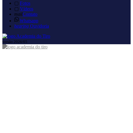
▢
Fotos
▢
Vídeos
mail
Contato
Whatsapp
hearing
Ouvidoria
versão 2026/05