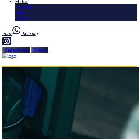
Mídias
Notícias
Fotos
Vídeos
mail
hearing
Cadastre-se
Entrar