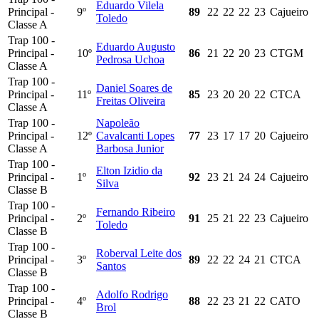
Eduardo Vilela
Principal -
9º
89
22
22
22
23
Cajueiro
Toledo
Classe A
Trap 100 -
Eduardo Augusto
Principal -
10º
86
21
22
20
23
CTGM
Pedrosa Uchoa
Classe A
Trap 100 -
Daniel Soares de
Principal -
11º
85
23
20
20
22
CTCA
Freitas Oliveira
Classe A
Trap 100 -
Napoleão
Principal -
12º
Cavalcanti Lopes
77
23
17
17
20
Cajueiro
Classe A
Barbosa Junior
Trap 100 -
Elton Izidio da
Principal -
1º
92
23
21
24
24
Cajueiro
Silva
Classe B
Trap 100 -
Fernando Ribeiro
Principal -
2º
91
25
21
22
23
Cajueiro
Toledo
Classe B
Trap 100 -
Roberval Leite dos
Principal -
3º
89
22
22
24
21
CTCA
Santos
Classe B
Trap 100 -
Adolfo Rodrigo
Principal -
4º
88
22
23
21
22
CATO
Brol
Classe B