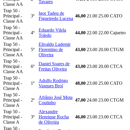
Tavares
Classe AA
Trap 50 -
Igor Tadeu de
Principal -
3º
46,00
21.00
25.00
CATO
Figueiredo Lucena
Classe AA
Trap 50 -
Eduardo Vilela
Principal -
4º
44,00
22.00
22.00
Cajueiro
Toledo
Classe AA
Trap 50 -
Elivaldo Lademir
Principal -
5º
Florentino de
43,00
23.00
20.00
CTGM
Classe AA
Oliveira
Trap 50 -
Daniel Soares de
Principal -
6º
43,00
23.00
20.00
CTCA
Freitas Oliveira
Classe AA
Trap 50 -
Adolfo Rodrigo
Principal -
1º
48,00
23.00
25.00
CATO
Vasques Brol
Classe A
Trap 50 -
Afrânio José Mota
Principal -
2º
47,00
24.00
23.00
CTGM
Coutinho
Classe A
Trap 50 -
Alexandre
Principal -
3º
Henrique Rocha
46,00
23.00
23.00
CTCA
Classe A
de Oliveira
Trap 50 -