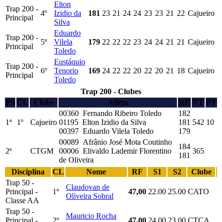
Elton
Trap 200 -
4º
Izidio da
181
23
21
24
24
23
23
21
22
Cajueiro
Principal
Silva
Eduardo
Trap 200 -
5º
Vilela
179
22
22
22
23
24
24
21
21
Cajueiro
Principal
Toledo
Eustáquio
Trap 200 -
6º
Tenorio
169
24
22
22
20
22
20
21
18
Cajueiro
Principal
Toledo
Trap 200 - Clubes
PS
CL
Clube
Atleta
RF
TT
PT
00360 Fernando Ribeiro Toledo
182
1ª
1º
Cajueiro
01195 Elton Izidio da Silva
181
542
10
00397 Eduardo Vilela Toledo
179
00089 Afrânio José Mota Coutinho
184
2ª
CTGM
00006 Elivaldo Lademir Florentino
365
181
de Oliveira
Disciplina
CL
Nome
RF
S1
S2
Clube
Trap 50 -
Claudovan de
Principal -
1º
47,00
22.00
25.00
CATO
Oliveira Sobral
Classe AA
Trap 50 -
Mauricio Rocha
Principal -
2º
47,00
24.00
23.00
CTCA