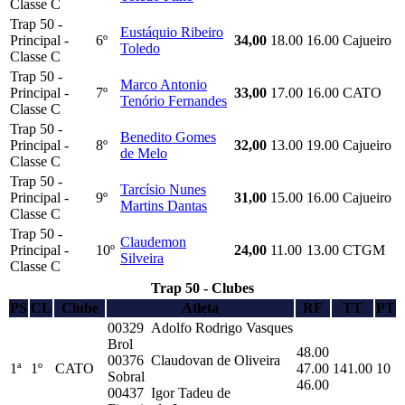
Classe C
Trap 50 -
Eustáquio Ribeiro
Principal -
6º
34,00
18.00
16.00
Cajueiro
Toledo
Classe C
Trap 50 -
Marco Antonio
Principal -
7º
33,00
17.00
16.00
CATO
Tenório Fernandes
Classe C
Trap 50 -
Benedito Gomes
Principal -
8º
32,00
13.00
19.00
Cajueiro
de Melo
Classe C
Trap 50 -
Tarcísio Nunes
Principal -
9º
31,00
15.00
16.00
Cajueiro
Martins Dantas
Classe C
Trap 50 -
Claudemon
Principal -
10º
24,00
11.00
13.00
CTGM
Silveira
Classe C
Trap 50 - Clubes
PS
CL
Clube
Atleta
RF
TT
PT
00329 Adolfo Rodrigo Vasques
Brol
48.00
00376 Claudovan de Oliveira
1ª
1º
CATO
47.00
141.00
10
Sobral
46.00
00437 Igor Tadeu de