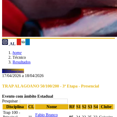
AL
home
Técnico
Resultados
print
Imprimir
17/04/2026 a 18/04/2026
TRAP ALAGOANO 50/100/200 - 3ª Etapa - Presencial
Evento com âmbito Estadual
Pesquisar
Disciplina
CL
Nome
RF
S1
S2
S3
S4
Clube
Trap 100 -
Fabio Branco