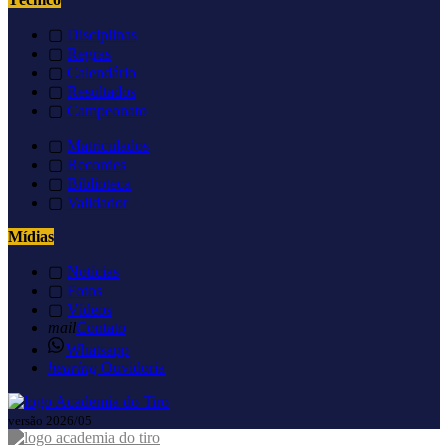
▢
Disciplinas
▢
Regras
▢
Calendário
▢
Resultados
▢
Campeonato
▢
Matriculados
▢
Recordes
▢
Biblioteca
▢
Validador
Mídias
▢
Notícias
▢
Fotos
▢
Vídeos
mail
Contato
Whatsapp
hearing
Ouvidoria
versão 2026/05