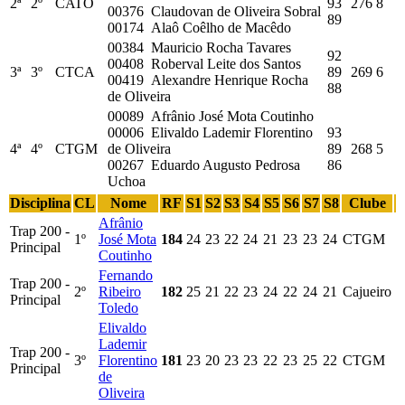
2ª
2º
CATO
93
276
8
00376 Claudovan de Oliveira Sobral
89
00174 Alaô Coêlho de Macêdo
00384 Mauricio Rocha Tavares
92
00408 Roberval Leite dos Santos
3ª
3º
CTCA
89
269
6
00419 Alexandre Henrique Rocha
88
de Oliveira
00089 Afrânio José Mota Coutinho
00006 Elivaldo Lademir Florentino
93
4ª
4º
CTGM
de Oliveira
89
268
5
00267 Eduardo Augusto Pedrosa
86
Uchoa
Disciplina
CL
Nome
RF
S1
S2
S3
S4
S5
S6
S7
S8
Clube
Afrânio
Trap 200 -
1º
José Mota
184
24
23
22
24
21
23
23
24
CTGM
Principal
Coutinho
Fernando
Trap 200 -
2º
Ribeiro
182
25
21
22
23
24
22
24
21
Cajueiro
Principal
Toledo
Elivaldo
Lademir
Trap 200 -
3º
Florentino
181
23
20
23
23
22
23
25
22
CTGM
Principal
de
Oliveira