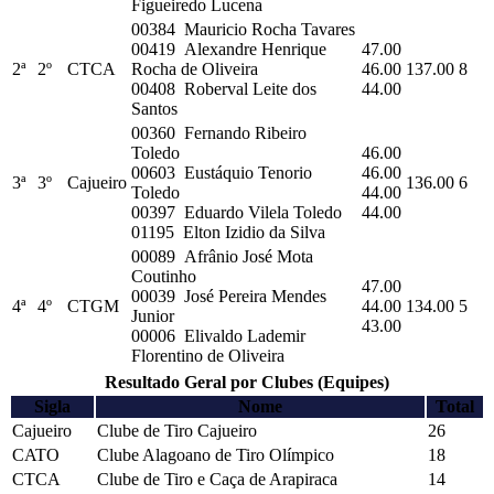
Figueiredo Lucena
00384 Mauricio Rocha Tavares
00419 Alexandre Henrique
47.00
2ª
2º
CTCA
Rocha de Oliveira
46.00
137.00
8
00408 Roberval Leite dos
44.00
Santos
00360 Fernando Ribeiro
Toledo
46.00
00603 Eustáquio Tenorio
46.00
3ª
3º
Cajueiro
136.00
6
Toledo
44.00
00397 Eduardo Vilela Toledo
44.00
01195 Elton Izidio da Silva
00089 Afrânio José Mota
Coutinho
47.00
00039 José Pereira Mendes
4ª
4º
CTGM
44.00
134.00
5
Junior
43.00
00006 Elivaldo Lademir
Florentino de Oliveira
Resultado Geral por Clubes (Equipes)
Sigla
Nome
Total
Cajueiro
Clube de Tiro Cajueiro
26
CATO
Clube Alagoano de Tiro Olímpico
18
CTCA
Clube de Tiro e Caça de Arapiraca
14