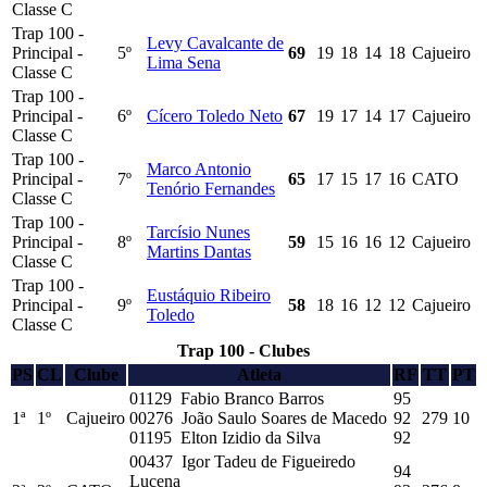
Classe C
Trap 100 -
Levy Cavalcante de
Principal -
5º
69
19
18
14
18
Cajueiro
Lima Sena
Classe C
Trap 100 -
Principal -
6º
Cícero Toledo Neto
67
19
17
14
17
Cajueiro
Classe C
Trap 100 -
Marco Antonio
Principal -
7º
65
17
15
17
16
CATO
Tenório Fernandes
Classe C
Trap 100 -
Tarcísio Nunes
Principal -
8º
59
15
16
16
12
Cajueiro
Martins Dantas
Classe C
Trap 100 -
Eustáquio Ribeiro
Principal -
9º
58
18
16
12
12
Cajueiro
Toledo
Classe C
Trap 100 - Clubes
PS
CL
Clube
Atleta
RF
TT
PT
01129 Fabio Branco Barros
95
1ª
1º
Cajueiro
00276 João Saulo Soares de Macedo
92
279
10
01195 Elton Izidio da Silva
92
00437 Igor Tadeu de Figueiredo
94
Lucena