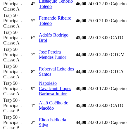
Eustáquio Tenorio
Principal -
4º
46,00
24.00
22.00
Cajueiro
Toledo
Classe A
Trap 50 -
Fernando Ribeiro
Principal -
5º
46,00
25.00
21.00
Cajueiro
Toledo
Classe A
Trap 50 -
Adolfo Rodrigo
Principal -
6º
45,00
22.00
23.00
CATO
Brol
Classe A
Trap 50 -
José Pereira
Principal -
7º
44,00
22.00
22.00
CTGM
Mendes Junior
Classe A
Trap 50 -
Roberval Leite dos
Principal -
8º
44,00
22.00
22.00
CTCA
Santos
Classe A
Trap 50 -
Napoleão
Principal -
9º
Cavalcanti Lopes
40,00
23.00
17.00
Cajueiro
Classe A
Barbosa Junior
Trap 50 -
Alaô Coêlho de
Principal -
1º
45,00
22.00
23.00
CATO
Macêdo
Classe B
Trap 50 -
Elton Izidio da
Principal -
2º
44,00
23.00
21.00
Cajueiro
Silva
Classe B