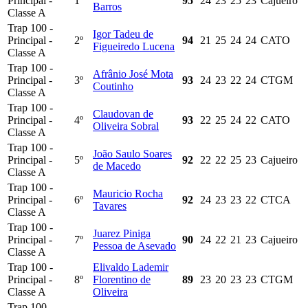
Principal -
1º
95
24
23
25
23
Cajueiro
Barros
Classe A
Trap 100 -
Igor Tadeu de
Principal -
2º
94
21
25
24
24
CATO
Figueiredo Lucena
Classe A
Trap 100 -
Afrânio José Mota
Principal -
3º
93
24
23
22
24
CTGM
Coutinho
Classe A
Trap 100 -
Claudovan de
Principal -
4º
93
22
25
24
22
CATO
Oliveira Sobral
Classe A
Trap 100 -
João Saulo Soares
Principal -
5º
92
22
22
25
23
Cajueiro
de Macedo
Classe A
Trap 100 -
Mauricio Rocha
Principal -
6º
92
24
23
23
22
CTCA
Tavares
Classe A
Trap 100 -
Juarez Piniga
Principal -
7º
90
24
22
21
23
Cajueiro
Pessoa de Asevado
Classe A
Trap 100 -
Elivaldo Lademir
Principal -
8º
Florentino de
89
23
20
23
23
CTGM
Classe A
Oliveira
Trap 100 -