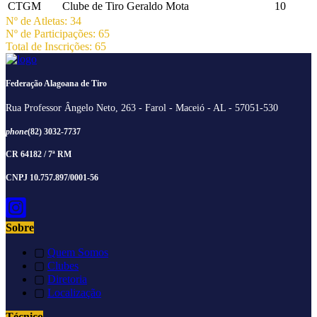
CTGM
Clube de Tiro Geraldo Mota
10
Nº de Atletas: 34
Nº de Participações: 65
Total de Inscrições: 65
Federação Alagoana de Tiro
Rua Professor Ângelo Neto, 263 - Farol - Maceió - AL - 57051-530
phone
(82) 3032-7737
CR 64182 / 7ª RM
CNPJ 10.757.897/0001-56
Sobre
▢
Quem Somos
▢
Clubes
▢
Diretoria
▢
Localização
Técnico