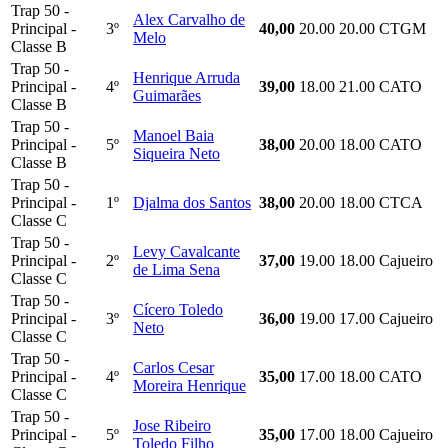
Trap 50 -
Alex Carvalho de
Principal -
3º
40,00
20.00
20.00
CTGM
Melo
Classe B
Trap 50 -
Henrique Arruda
Principal -
4º
39,00
18.00
21.00
CATO
Guimarães
Classe B
Trap 50 -
Manoel Baia
Principal -
5º
38,00
20.00
18.00
CATO
Siqueira Neto
Classe B
Trap 50 -
Principal -
1º
Djalma dos Santos
38,00
20.00
18.00
CTCA
Classe C
Trap 50 -
Levy Cavalcante
Principal -
2º
37,00
19.00
18.00
Cajueiro
de Lima Sena
Classe C
Trap 50 -
Cícero Toledo
Principal -
3º
36,00
19.00
17.00
Cajueiro
Neto
Classe C
Trap 50 -
Carlos Cesar
Principal -
4º
35,00
17.00
18.00
CATO
Moreira Henrique
Classe C
Trap 50 -
Jose Ribeiro
Principal -
5º
35,00
17.00
18.00
Cajueiro
Toledo Filho