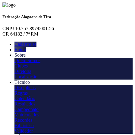
Federação Alagoana de Tiro
CNPJ 10.757.897/0001-56
CR 64182 / 7ª RM
Cadastre-se
Entrar
Sobre
Quem Somos
Clubes
Diretoria
Localização
Técnico
Disciplinas
Regras
Calendário
Resultados
Campeonato
Matriculados
Recordes
Biblioteca
Validador