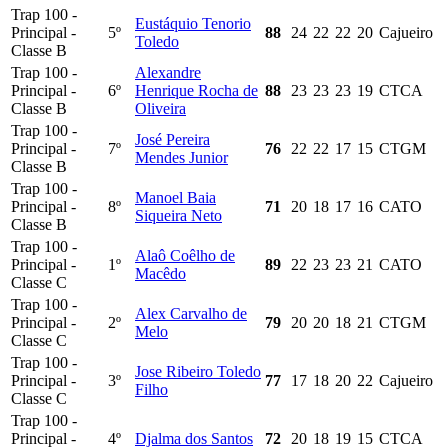
Trap 100 -
Eustáquio Tenorio
Principal -
5º
88
24
22
22
20
Cajueiro
Toledo
Classe B
Trap 100 -
Alexandre
Principal -
6º
Henrique Rocha de
88
23
23
23
19
CTCA
Classe B
Oliveira
Trap 100 -
José Pereira
Principal -
7º
76
22
22
17
15
CTGM
Mendes Junior
Classe B
Trap 100 -
Manoel Baia
Principal -
8º
71
20
18
17
16
CATO
Siqueira Neto
Classe B
Trap 100 -
Alaô Coêlho de
Principal -
1º
89
22
23
23
21
CATO
Macêdo
Classe C
Trap 100 -
Alex Carvalho de
Principal -
2º
79
20
20
18
21
CTGM
Melo
Classe C
Trap 100 -
Jose Ribeiro Toledo
Principal -
3º
77
17
18
20
22
Cajueiro
Filho
Classe C
Trap 100 -
Principal -
4º
Djalma dos Santos
72
20
18
19
15
CTCA