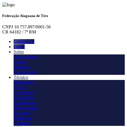
Federação Alagoana de Tiro
CNPJ 10.757.897/0001-56
CR 64182 / 7ª RM
Cadastre-se
Entrar
Sobre
Quem Somos
Clubes
Diretoria
Localização
Técnico
Disciplinas
Regras
Calendário
Resultados
Campeonato
Matriculados
Recordes
Biblioteca
Validador