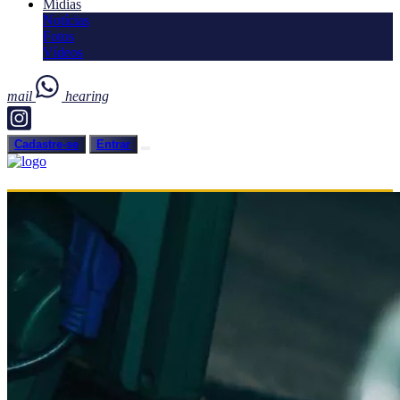
Mídias
Notícias
Fotos
Vídeos
mail
hearing
Cadastre-se
Entrar