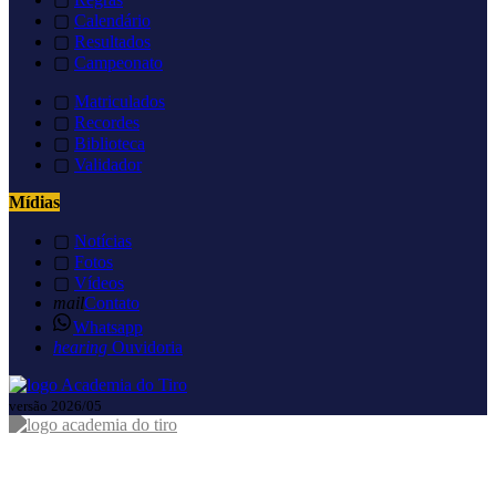
▢
Calendário
▢
Resultados
▢
Campeonato
▢
Matriculados
▢
Recordes
▢
Biblioteca
▢
Validador
Mídias
▢
Notícias
▢
Fotos
▢
Vídeos
mail
Contato
Whatsapp
hearing
Ouvidoria
versão 2026/05