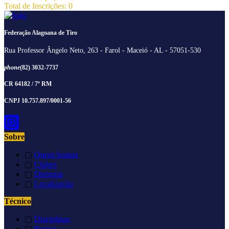
Total de Inscrições: 0
Federação Alagoana de Tiro
Rua Professor Ângelo Neto, 263 - Farol - Maceió - AL - 57051-530
phone
(82) 3032-7737
CR 64182 / 7ª RM
CNPJ 10.757.897/0001-56
Sobre
▢
Quem Somos
▢
Clubes
▢
Diretoria
▢
Localização
Técnico
▢
Disciplinas
▢
Regras