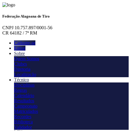
Federação Alagoana de Tiro
CNPJ 10.757.897/0001-56
CR 64182 / 7ª RM
Cadastre-se
Entrar
Sobre
Quem Somos
Clubes
Diretoria
Localização
Técnico
Disciplinas
Regras
Calendário
Resultados
Campeonato
Matriculados
Recordes
Biblioteca
Validador