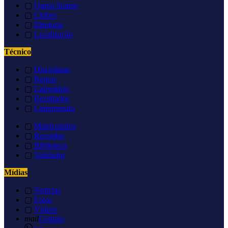
▢
Quem Somos
▢
Clubes
▢
Diretoria
▢
Localização
Técnico
▢
Disciplinas
▢
Regras
▢
Calendário
▢
Resultados
▢
Campeonato
▢
Matriculados
▢
Recordes
▢
Biblioteca
▢
Validador
Mídias
▢
Notícias
▢
Fotos
▢
Vídeos
mail
Contato