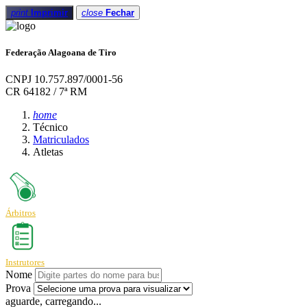
print
Imprimir
close
Fechar
Federação Alagoana de Tiro
CNPJ 10.757.897/0001-56
CR 64182 / 7ª RM
home
Técnico
Matriculados
Atletas
Árbitros
Instrutores
Nome
Prova
aguarde, carregando...