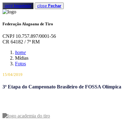
print
Imprimir
close
Fechar
Federação Alagoana de Tiro
CNPJ 10.757.897/0001-56
CR 64182 / 7ª RM
home
Mídias
Fotos
15/04/2019
3ª Etapa do Campeonato Brasileiro de FOSSA Olímpica