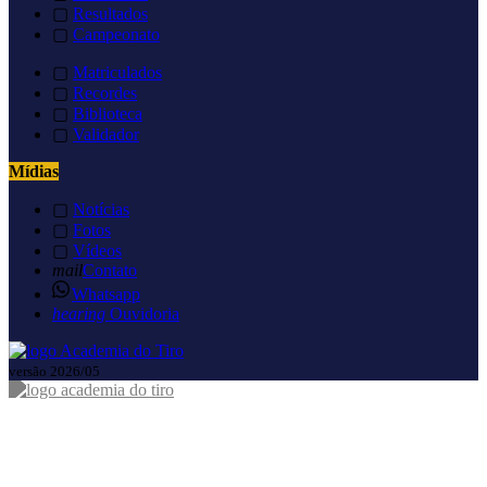
▢
Resultados
▢
Campeonato
▢
Matriculados
▢
Recordes
▢
Biblioteca
▢
Validador
Mídias
▢
Notícias
▢
Fotos
▢
Vídeos
mail
Contato
Whatsapp
hearing
Ouvidoria
versão 2026/05