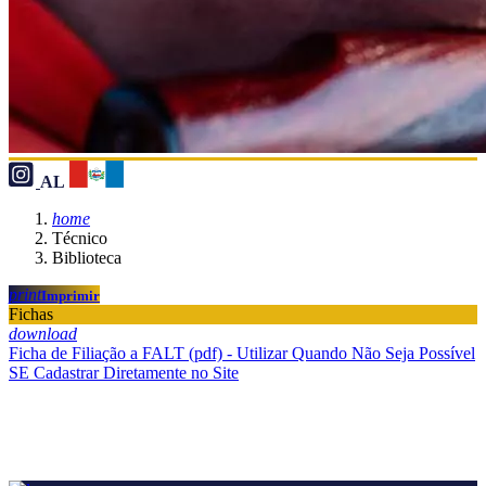
AL
home
Técnico
Biblioteca
print
Imprimir
Fichas
download
Ficha de Filiação a FALT (pdf) - Utilizar Quando Não Seja Possível
SE Cadastrar Diretamente no Site