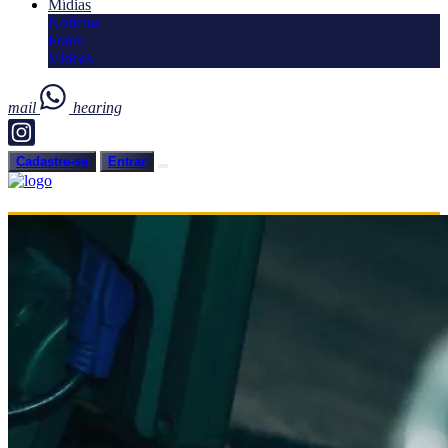
Mídias
Notícias
Fotos
Vídeos
mail
hearing
Cadastre-se
Entrar