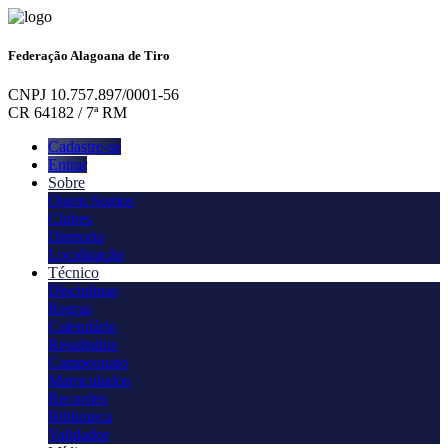
Federação Alagoana de Tiro
CNPJ 10.757.897/0001-56
CR 64182 / 7ª RM
Cadastre-se
Entrar
Sobre
Quem Somos
Clubes
Diretoria
Localização
Técnico
Disciplinas
Regras
Calendário
Resultados
Campeonato
Matriculados
Recordes
Biblioteca
Validador