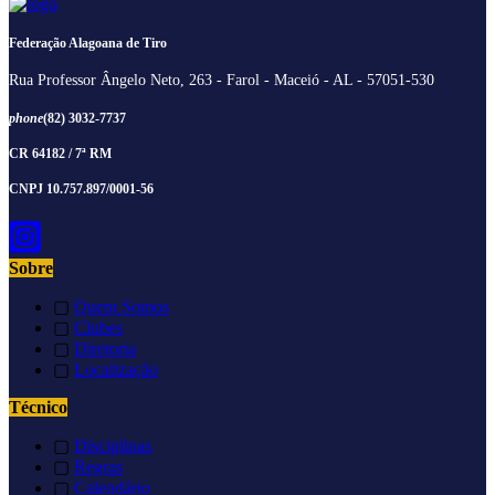
Federação Alagoana de Tiro
Rua Professor Ângelo Neto, 263 - Farol - Maceió - AL - 57051-530
phone
(82) 3032-7737
CR 64182 / 7ª RM
CNPJ 10.757.897/0001-56
Sobre
▢
Quem Somos
▢
Clubes
▢
Diretoria
▢
Localização
Técnico
▢
Disciplinas
▢
Regras
▢
Calendário